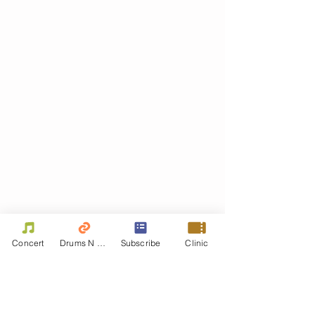
Concert
Drums N Move
Subscribe
Clinic