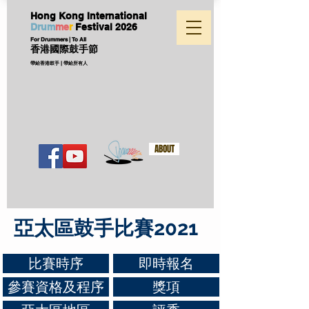
Hong Kong International
D
ru
m
me
r
Festival
2026
For Drummers | To All
香港國際鼓手節
帶給香港鼓手 | 帶給所有人
ABOUT
亞太區鼓手比賽2021
比賽時序
即時報名
參賽資格及程序
獎項