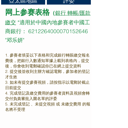
亞太區地區
評委
网上参赛表格
銀行 轉帳/匯款
（
繳交
*適用於中國內地參賽者中國工
商銀行： 6212264000070152646
"邓乐妍"
1. 參賽者填妥以下表格和完成銀行轉賬繳交報名
費後，把銀行入數通知單據上載到表格內，提交
後，你會收到電郵確認你已在網上提交資料
2. 提交後並收到主辦方確認電郵，參加者的登記
才生效
3. 如未有提交參賽視頻，請按指示以電郵於截止
日前提交
4. 完成登記及繳交費用的參賽者資料及視頻會轉
交付負責審批入圍名單的評委
​5. 未完成登記 、未提交視頻 或 未繳交費用 的報
名將不受理