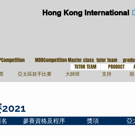
Hong Kong International
大師班
導師團隊
鼓
PCompetition
MDBCompetition
Master class
tutor team
produ
TUTOR TEAM
PRODUCT
票
亞太區鼓手比賽
大師班
支持
鼓
021
報名
參賽資格及程序
獎項
亞