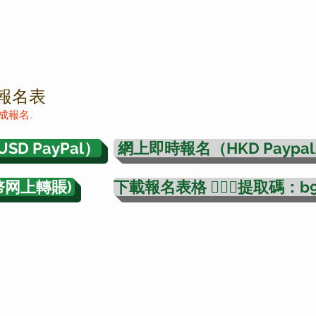
報名表
成報名.
D PayPal）
網上即時報名（HKD Paypal/
幣网上轉賬)
下載報名表格 🙋🏻‍♂️提取碼：b