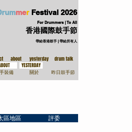
D
ru
m
me
r
Festival
2026
For Drummers | To All
香港國際鼓手節
帶給香港鼓手 | 帶給所有人
手裝備
關於
ct
about
yesterday
drum talk
ABOUT
YESTERDAY
手裝備
關於
昨日鼓手節
太區地區
評委