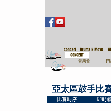
音樂會
concert
Drums N Move
A
CONCERT
音樂會
門
亞太區鼓手比賽2
比賽時序
即時