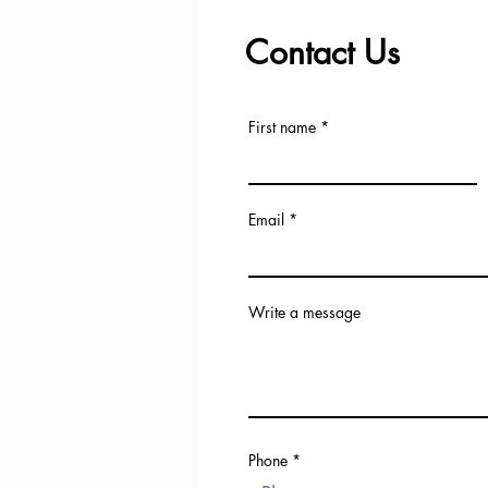
Contact Us
First name
Email
Write a message
Phone