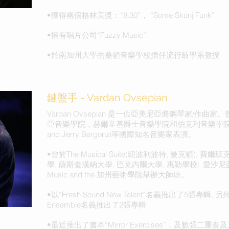
•獲得兩個格林美獎：“8.30”， “Some Skunj Funk”
•擁有唱片公司“Fuzzy Music”
•於南加州大學的桑頓音樂學校擔任流行鼓學系教授
鍵盤手 - Vardan Ovsepian
Vardan Ovsepian 是一位亞美尼亞裔鋼琴家/
亞音樂學院，赫爾辛基爵士音樂學院和伯克利音樂學院。曾與Mick 
and Jerry Bergonzi等國際知名音樂家表演。
•曾於The Musical Suite(紐波利波特, 曼克頓),
學, 薩斯奎漢納大學, 巴克內爾大學, 惠勒學校l, 愛沙尼亞音樂學
Music and the 加州藝術學院舉辦大師班。
•以“Fresh Sound New Talent”名義推出了5張專輯, 另外以
Ensemble名義推出了2張專輯
•最近推出了書本“Mirror Exercises”，及數張二重