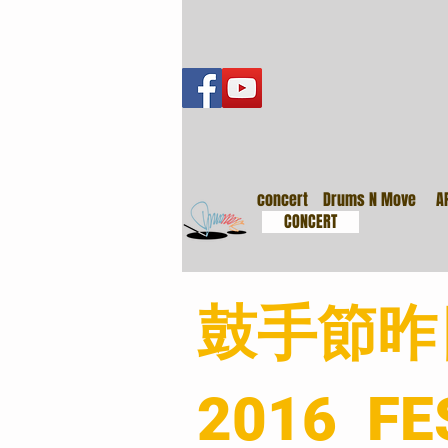
音樂會
concert
Drums N Move
A
CONCERT
​鼓手節
2016 FE