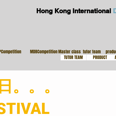
Hong Kong International
大師班
導師團隊
鼓
PCompetition
MDBCompetition
Master class
tutor team
produ
TUTOR TEAM
PRODUCT
昨日。。。
STIVAL