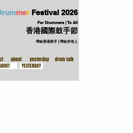
D
ru
m
me
r
Festival
2026
For Drummers | To All
香港國際鼓手節
帶給香港鼓手 | 帶給所有人
手裝備
關於
ct
about
yesterday
drum talk
ABOUT
YESTERDAY