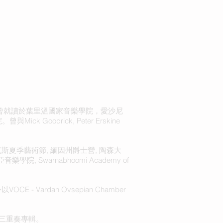
作曲家。曾就讀於葉里溫國家音樂學院，愛沙尼
Goodrick, Peter Erskine
 費爾班克斯夏季藝術節, 緬因州爵士營, 陶森大
院, Swarnabhoomi Academy of
VOCE - Vardan Ovsepian Chamber
奏及三重奏專輯。