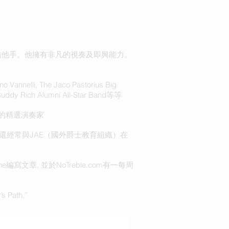
的低音結他手。他擁有非凡的視奏及即興能力。
elli, The Jaco Pastorius Big
 Buddy Rich Alumni All-Star Band等等
” DVD的精選演奏家
授. 此外，他還經常與JAE（國外爵士教育組織）在
agazine編寫文章, 並於NoTreble.com有一每周
s Path.”