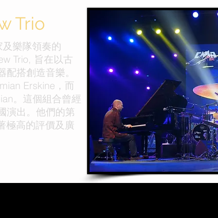
 Trio
家及樂隊領奏的
ew Trio, 旨在以古
器配搭創造音樂。
n Erskine，而
epian。這個組合曾經
國演出。他們的第
"擁有著極高的評價及廣