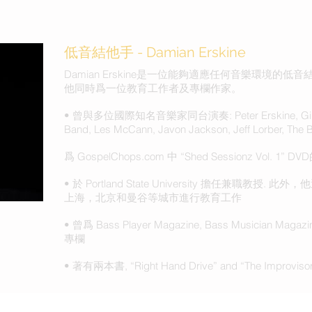
低音結他手 - Damian Erskine
Damian Erskine是一位能夠適應任何音樂環境
他同時爲一位教育工作者及專欄作家。
• 曾與多位國際知名音樂家同台演奏: Peter Erskine, Gino Vann
Band, Les McCann, Javon Jackson, Jeff Lorber, The
爲 GospelChops.com 中 “Shed Sessionz Vol. 1
• 於 Portland State University 擔任兼職教
上海，北京和曼谷等城市進行教育工作
• 曾爲 Bass Player Magazine, Bass Musician M
專欄
• 著有兩本書, “Right Hand Drive” and “The Improvisor’