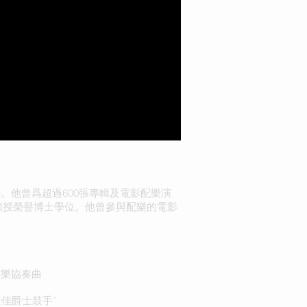
的鼓手。他曾爲超過600張專輯及電影配樂演
頒授榮譽博士學位。他曾參與配樂的電影
敲擊樂協奏曲
度最佳爵士鼓手”