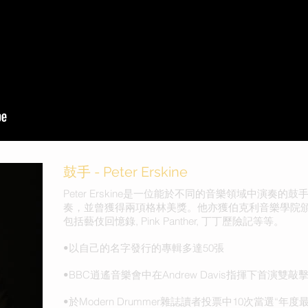
鼓手 - Peter Erskine
Peter Erskine是一位能於不同的音樂領域中演奏
奏，並曾獲得兩項格林美獎。他亦獲伯克利音樂學院
包括藝伎回憶錄, Pink Panther, 丁丁歷險記等等。
•以自己的名字發行的專輯多達50張
•BBC逍遙音樂會中在Andrew Davis指揮下首演雙
•於Modern Drummer雜誌讀者投票中10次當選“年