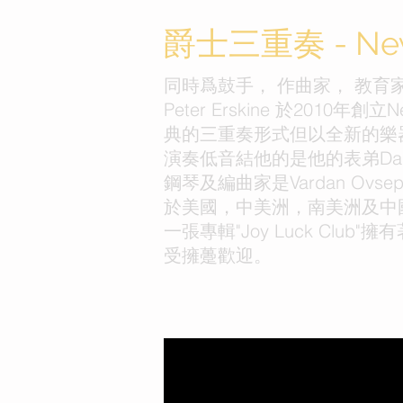
爵士三重奏 - New
同時爲鼓手， 作曲家， 教育
Peter Erskine 於2010年創立N
典的三重奏形式但以全新的樂
演奏低音結他的是他的表弟Damia
鋼琴及編曲家是Vardan Ovs
於美國，中美洲，南美洲及中
一張專輯"Joy Luck Club
受擁躉歡迎。