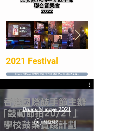
第8回「香港国際ドラマーフ
カテゴリ 5: アジア太平洋地
聯合音樂會
ェスティバル」
域プロフェッショナル スネ
2022
日本と米国から2人の巨匠
ア部門 (アジア太平洋地域の
ジャズフュージョンドラマー
ドラマーなら誰でも参加可能
の神保彰とスネアドラマーの
- 年齢制限なし) (APOS)
ジェフ・クイーンが7月に香
港で公演
🏆チャンピオン: 李欣悦 (天津
第5回アジア太平洋ドラマー
市)
コンペティションが明日の伝
準優勝：楊城（深圳市）
説を育む
準優勝：陈予之（深圳市）
2021 Festival
カテゴリ 1: 香港ヤングドラ
ムセット部門 (香港居住者の
Drums N Move SPAPS 온라인 연간 교내 콘서트 시리즈 2021
み対象、12 歳以下の若者)
(HKYJ)
🏆チャンピオン: 莊派
CHONG PAI
準優勝：程日升 CHING YAT
Drums N move 2021
SING
2位：江欣妍 JIANG XINYAN
시청하기
HKDrumFest ベビージ