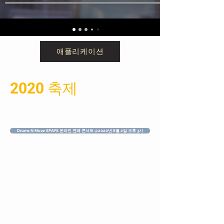
ャイアントドラムライ
ン
ドラム界の新進気鋭の才能が
アジア太平洋ドラマー
애플리케이션
米国世界選手権で香港代表に
コンペティション
2023
2020 축제
第六屆「香港國際鼓手節」
兩位來自日本與美國殿堂大師
爵士鼓Akira Jimbo 與軍鼓
Jeff Queen 7月來港獻技
Drums N Move SPAPS 온라인 연례 콘서트 @2020년 8월 2일 오후 3시
第五屆亞太區鼓手比賽 妊娠
育明天傳奇