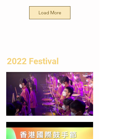
25/6/23 午後3時 @コシャン劇
場新館
Load More
アジア太平洋ドラマー
コンペティション
2023
カテゴリ 2: アジア太平洋地
アジア太平洋ドラマー
域のプロフェッショナル ド
コンペティション
ラムセット カテゴリー (アジ
2022 Festival
ア太平洋地域のすべてのドラ
2023
マー - 12 歳以下が対象)
(APYJ)
第8回「香港国際ドラマーフ
ェスティバル」
🏆チャンピオン: リーガン・
日本と米国から2人の巨匠
レイナード・グナワン (東ジ
ジャズフュージョンドラマー
ャワ)
の神保彰とスネアドラマーの
準優勝：翁培轩（福州市）
ジェフ・クイーンが7月に香
準優勝：李聪鹤（天津市）
港で公演
第5回アジア太平洋ドラマー
カテゴリ 3: アジア パシフィ
コンペティションが明日の伝
ック プロフェッショナル ド
説を育む