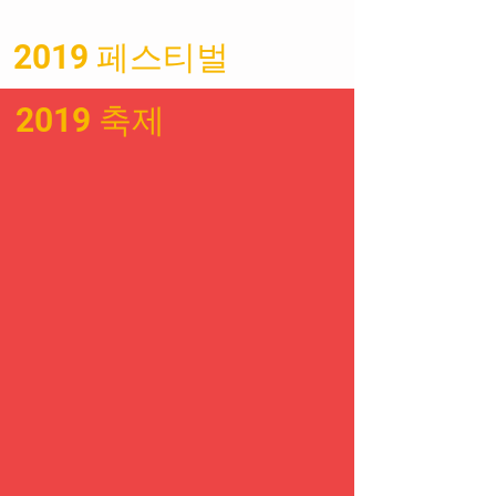
2019 페스티벌
HKDrumFest ベビージ
ャイアントドラムライ
アジア太平洋ドラマー
ン
2019 축제
コンペティション
世界ドラムラインバトルチャ
2023
ンピオン @ US 2023 DCI
第8回「香港国際ドラマーフ
ェスティバル」
日本と米国から2人の巨匠
ジャズフュージョンドラマー
の神保彰とスネアドラマーの
ジェフ・クイーンが7月に香
港で公演
第5回アジア太平洋ドラマー
コンペティションが明日の伝
説を育む