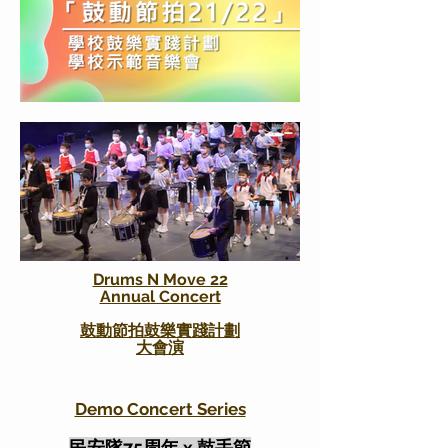
ラムセット部門 (アジア パシ
フィック オープンに参加可
能 - 年齢制限なし (APO)
🏆チャンピオン: Luke Jozsua
ドラムス・アンド・ム
Danneil Lumunon (ケプリ)
準優勝：楊城（深圳市）
ーブ II フィナーレコン
準優勝：トツァポン・ルング
サート
タイ（パトゥムタニ）
1/7/23 @沙田市庁舎講堂
カテゴリ 4: アジア太平洋地
域プロフェッショナル スネ
ア カテゴリー (アジア太平洋
地域のドラマー、ヤング パ
Drums N Move 22
ーソン ジュニア アドバンス -
​Annual Concert
12 歳以下 (APYJS) 全員が参加
可能)
鼓動節拍鼓樂實踐計劃
大會演
神保明とジェフ・クイ
🏆チャンピオン: 谢明豫（天
アジア太平洋ドラマー
ーンのマスタークラス
津市）
コンペティション
準優勝：张馨予（天津市）
Demo Concert Series
1/7/23 午後2時 @沙田タウン
2023
準優勝：杨博涵 （天津市）
ホール講堂
​民安隊75周年 x 鼓手節