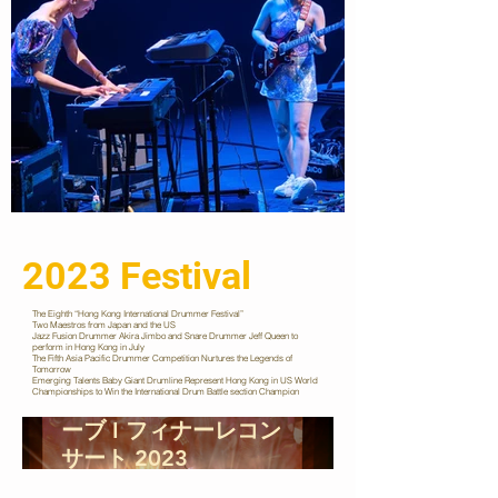
2023 Festival
The Eighth “Hong Kong International Drummer Festival”
Two Maestros from Japan and the US
Jazz Fusion Drummer Akira Jimbo and Snare Drummer Jeff Queen to
perform in Hong Kong in July
The Fifth Asia Pacific Drummer Competition Nurtures the Legends of
Tomorrow
Emerging Talents Baby Giant Drumline Represent Hong Kong in US World
Championships to Win the International Drum Battle section Champion
ドラムス・アンド・ム
ーブ I フィナーレコン
サート 2023