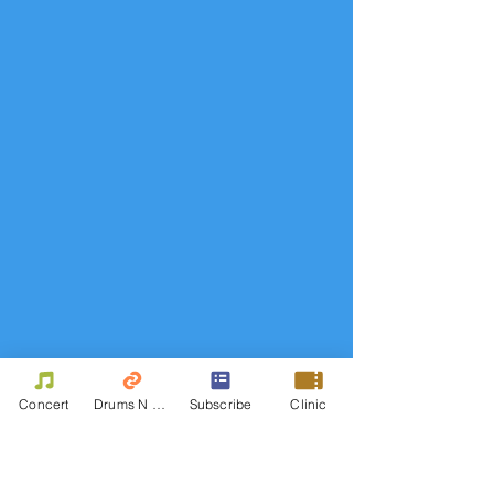
Concert
Drums N Move
Subscribe
Clinic