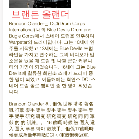
브랜든 올랜더
Brandon Olander는 DCI(Drum Corps
International) 내의 Blue Devils Drum and
Bugle Corps에서 스네어 드럼을 연주하며
Warpstar의 드러머입니다. 그는 10세에 연
주를 시작했고 12세에는 Blue Devils 드럼
라인을 가지고 연주하는 그의 비디오가 입
소문을 냈을 때 드럼 및 나팔 군단 커뮤니
티의 가명이 되었습니다. 16세에 그는 Blue
Devils에 합류한 최연소 스네어 드러머 중
한 명이 되었고, 이듬해에는 최연소 DCI 스
네어 드럼 솔로 챔피언 중 한 명이 되었습
니다.
Brandon Olander 씨, 佢係 世界 著名 著名
嘅 打擊 樂手 樂手 樂手 樂手 樂手 樂手 樂
手 樂手 研究 研究 研究 研究 研究 同 同 軍
鼓 的 的 訓練。。 16 歲嘅 時候 被 選入 選
入 選入 푸른 악마`鼓鼓手。佢係17歲嘅時
候更成為最年輕嘅DCI 小軍鼓獨奏冠軍.