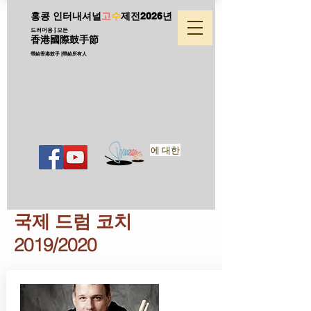
홍콩 인터내셔널
고
수
제전
2026년
드러머용 | 모든
香港國際鼓手節
帶給香港鼓手 |帶給所有人
에 대한
국제 드럼 코치
2019/2020