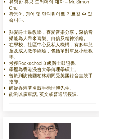
유명한 홍콩 드러머의 제자 – Mr. Simon
Chui
광둥어, 영어 및 만다린어로 가르칠 수 있
습니다.
熱愛爵士鼓教學，喜愛音樂分享，深信音
樂能為人帶來喜樂、自信及精神治癒。
在學校、社區中心及私人機構，有多年兒
童及成人教學經驗，包括單對單及小班教
學。
考獲Rockschool 8 級爵士鼓證書.
學歷為香港浸會大學傳理學碩士。
曾於到訪德國柏林期間受英國錄音室鼓手
指導。
師從香港著名鼓手徐世興先生.
能夠以廣東話, 英文或普通話授課.