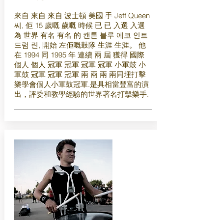
來自 來自 來自 波士頓 美國 手 Jeff Queen
씨, 佢 15 歲嘅 歲嘅 時候 已 已 入選 入選
為 世界 有名 有名 的 캔톤 블루 에코 인트
드럼 린, 開始 左佢嘅鼓隊 生涯 生涯。 他
在 1994 同 1995 年 連續 兩 屆 獲得 國際
個人 個人 冠軍 冠軍 冠軍 冠軍 小軍鼓 小
軍鼓 冠軍 冠軍 冠軍 兩 兩 兩 兩同埋打擊
樂學會個人小軍鼓冠軍.是具相當豐富的演
出，評委和教學經驗的世界著名打擊樂手.