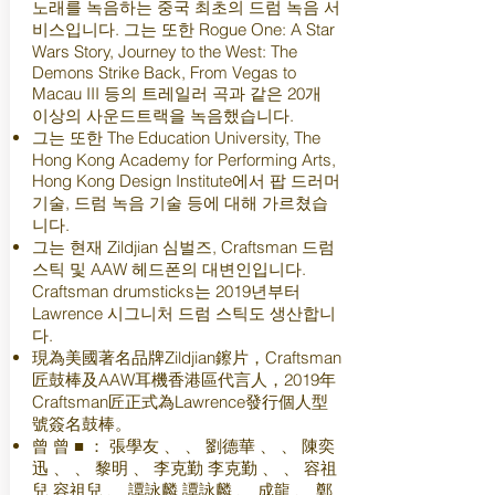
노래를 녹음하는 중국 최초의 드럼 녹음 서
비스입니다. 그는 또한 Rogue One: A Star
Wars Story, Journey to the West: The
Demons Strike Back, From Vegas to
Macau III 등의 트레일러 곡과 같은 20개
이상의 사운드트랙을 녹음했습니다.
그는 또한 The Education University, The
Hong Kong Academy for Performing Arts,
Hong Kong Design Institute에서 팝 드러머
기술, 드럼 녹음 기술 등에 대해 가르쳤습
니다.
그는 현재 Zildjian 심벌즈, Craftsman 드럼
스틱 및 AAW 헤드폰의 대변인입니다.
Craftsman drumsticks는 2019년부터
Lawrence 시그니처 드럼 스틱도 생산합니
다.
現為美國著名品牌Zildjian鑔片，Craftsman
匠鼓棒及AAW耳機香港區代言人，2019年
Craftsman匠正式為Lawrence發行個人型
號簽名鼓棒。
曾 曾 ■ ： 張學友 、 、 劉德華 、 、 陳奕
迅 、 、 黎明 、 李克勤 李克勤 、 、 容祖
兒 容祖兒 、 譚詠麟 譚詠麟 、 成龍 、 鄭