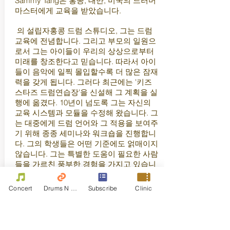
Sammy Tang은 홍콩, 대만, 미국의 드러머
마스터에게 교육을 받았습니다.
의 설립자
홍콩 드럼 스튜디오
, 그는 드럼
교육에 전념합니다. 그리고 부모의 일원으
로서 그는 아이들이 우리의 상상으로부터
미래를 창조한다고 믿습니다. 따라서 아이
들이 음악에 일찍 몰입할수록 더 많은 잠재
력을 갖게 됩니다. 그러다 최근에는 '키즈
스타즈 드럼연습장'을 신설해 그 계획을 실
행에 옮겼다. 10년이 넘도록 그는 자신의
교육 시스템과 모듈을 수정해 왔습니다. 그
는 대중에게 드럼 언어와 그 적용을 보여주
기 위해 종종 세미나와 워크숍을 진행합니
다. 그의 학생들은 어떤 기준에도 얽매이지
않습니다. 그는 특별한 도움이 필요한 사람
들을 가르친 풍부한 경험을 가지고 있습니
다.
교육과는 별개로 그는 예술가, 가수, 빅 밴
Concert
Drums N Move
Subscribe
Clinic
드, 국제 음악가들과 함께 TV 쇼 및 연회에
서 수많은 공연에 참석합니다.
鄧凱傑(Sammy Tang) 師隨港、台、美多位