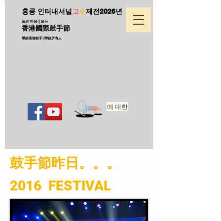
홍콩 인터내셔널
고
수
제전
2026년
드러머용 | 모든
香港國際鼓手節
帶給香港鼓手 |帶給所有人
에 대한
​鼓手節昨日。。。
2016 FESTIVAL