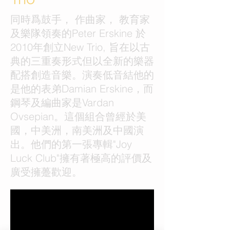
同時爲鼓手， 作曲家， 教育家
及樂隊領奏的Peter Erskine 於
2010年創立New Trio, 旨在以古
典的三重奏形式但以全新的樂器
配搭創造音樂。演奏低音結他的
是他的表弟Damian Erskine，而
鋼琴及編曲家是Vardan
Ovsepian。這個組合曾經於美
國，中美洲，南美洲及中國演
出。他們的第一張專輯"Joy
Luck Club"擁有著極高的評價及
廣受擁躉歡迎。