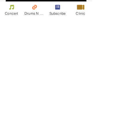
Concert
Drums N Move
Subscribe
Clinic
Contact Us
First name
Last name
Email
Write a message