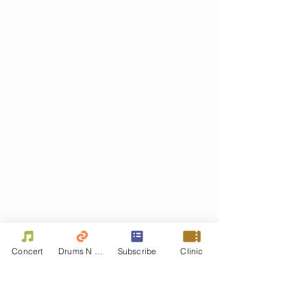
Concert
Drums N Move
Subscribe
Clinic