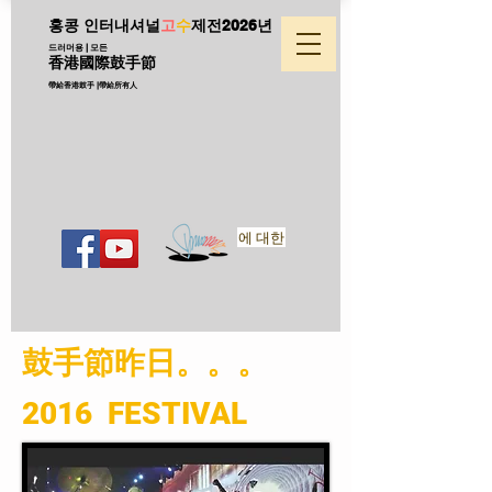
홍콩 인터내셔널
고
수
제전
2026년
드러머용 | 모든
香港國際鼓手節
帶給香港鼓手 |帶給所有人
에 대한
​鼓手節昨日。。。
2016 FESTIVAL