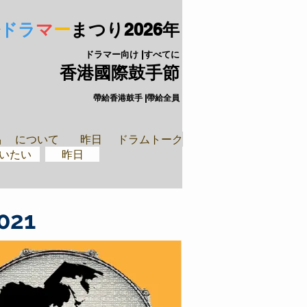
ドラ
マ
ー
まつり
2026年
ドラマー向け |すべてに
香港國際鼓手節
帶給香港鼓手 |帶給全員
手裝備
閉ざされた
品
について
昨日
ドラムトーク
いたい
昨日
21