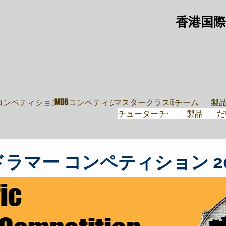
香港国際
教師
導師團隊
鼓
・ムーブ
Pコンペティション
MDBコンペティション
マスタークラス
講師チーム
製
チューターチーム
製品
だ
ラマー コンペティション 20