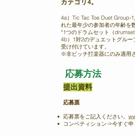
カテゴリ4。
4a）Tic Tac Toe Due
れた最年少の参加者の年齢を
*1つのドラムセット（drum
4b）1対2のデュエットグル
受け付けています。
※非ピッチ打楽器にのみ適用
応募方法
提出資料
応募票
応募票をご記入ください。
ww
コンペティション⇒今すぐ申し