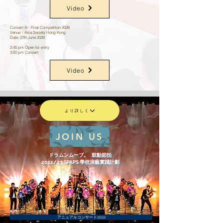
Video
Concert III - Final Competition 2026
Venue：Asia Society Hong Kong
Date: 27th June 2026
2:45 pm Open for entry
3:00 pm Concert
Video
より詳しく
JOIN US
ドラムンムーブ。
鼓動節拍
2022/23 SPAPS 學校演藝實踐計劃
アニュアルコンサート2022