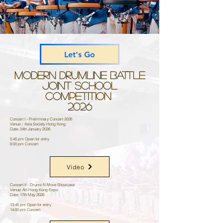
Let's Go
Modern Drumline Battle
Joint School
Competition
2026
Concert I - Preliminary Concert 2026
Venue：Asia Society Hong Kong
Date: 24th January 2026
5:45 pm Open for entry
6:00 pm Concert
Video
Concert II - Drums N Move Showcase
Venue: Art Hong Kong Expo
Date: 17th May 2026
13:45 pm Open for entry
14:00 pm Concert