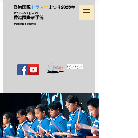
香港国際
ドラ
マ
ー
まつり
2026年
ドラマー向け |すべてに
香港國際鼓手節
帶給香港鼓手 |帶給全員
だいたい