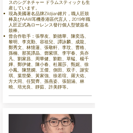
スのシグネチャー ドラムスティックも生
産しています。
現為美國著名品牌Zildjian鑔片，職人匠鼓
棒及びAAW耳機香港區代言人，2019年職
人匠正式為ローレンス發行個人型號簽名
鼓棒。
曾合作歌手：張學友、劉德華、陳奕迅、
黎明、李克勤、容祖兒、譚詠麟、成龍、
鄭秀文、林憶蓮、張敬軒、李玟、曹格、
孫楠、那英譚晶、鄧紫琪、李宇春、吳亦
凡、劉家昌、周華健、劉歡、草蜢、楊千
嬅、鄭伊健、陳小春、杜麗莎、甄妮、徐
小鳳、陳慧嫻、王傑、側田、双子、謝安
琪、葉世榮、黃家強、徐若瑄、羅大佑、
方大同、任賢齊、孫燕姿、張韶涵、林
曉、培光良、靜茹、許美靜等。