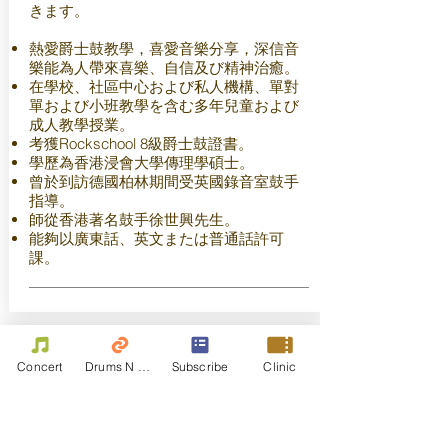
きます。
熱愛爵士鼓教學，喜愛音樂分享，深信音
樂能為人帶來喜樂、自信及び精神治癒。
在學校、社區中心および私人機構、單對
單および小班教學を含む多年兒童および
成人教學授業。
考獲Rockschool 8級爵士鼓證書。
學歷為香港浸會大學傳理學碩士。
曾於到訪德國柏林期間受英國錄音室鼓手
指導。
師從香港著名鼓手徐世興先生。
能夠以廣東話、英文または普通話許可
課。
Concert
Drums N Move
Subscribe
Clinic