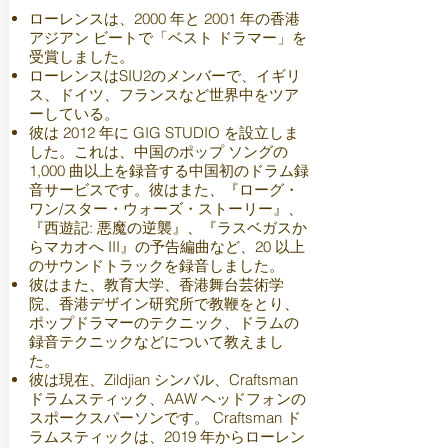
ローレンスは、2000 年と 2001 年の香港
アジアン ビートで「ベスト ドラマー」を
受賞しました。
ローレンスはSIU2のメンバーで、イギリ
ス、ドイツ、フランスなど世界中をツア
ーしている。
彼は 2012 年に GIG STUDIO を設立しま
した。これは、中国のポップ ソングの
1,000 曲以上を録音する中国初のドラム録
音サービスです。彼はまた、『ローグ・
ワン/スター・ウォーズ・ストーリー』、
『西遊記: 悪魔の逆襲』、『ラスベガスか
らマカオへ III』の予告編曲など、20 以上
のサウンドトラックを録音しました。
彼はまた、教育大学、香港舞台芸術学
院、香港デザイン研究所で教鞭をとり、
ポップドラマーのテクニック、ドラムの
録音テクニックなどについて教えまし
た。
彼は現在、Zildjian シンバル、Craftsman
ドラムスティック、AAW ヘッドフォンの
スポークスパーソンです。 Craftsman ド
ラムスティックは、2019 年からローレン