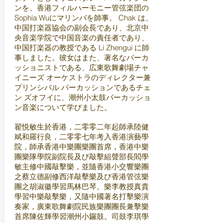
ンを、香港フィルハーモニー管弦楽団の
Sophia Wuにマリンバを師事。 Chak は、
中国打楽器協会の副会長であり、北京中
央音楽学院で中国音楽の責任者であり、
中国打楽器の教授である Li Zhengui に師
事しました。彼女はまた、著名なパーカ
ッショニストである、広東歌舞劇場チャ
イニーズ オーケストラのディレクター兼
プリンシパル パーカッションであるチェ
ン ズオフイに、潮州小太鼓パーカッショ
ン音楽について学びました。
翟悦敏生於香港，二零零二年起師承陸健
斌和羅行良，二零零七年考入香港演藝學
院，師承香港中樂團樂團首席，香港中樂
團樂隊學院副院長及び敲擊組聲部長閻學
敏主修中國敲擊樂，並隨香港小交響樂團
之蔡立德副修西洋敲擊樂及び香港管弦樂
團之胡淑徽學習馬林巴琴。樂李教授真貴
學習中樂敲擊樂，又隨中國著名打擊樂演
奏家，廣東歌舞劇院民族樂團團長兼擊樂
首席陳佐輝學習潮州小鑼鼓。司鼓李琪學