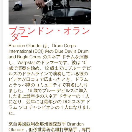
ブランドン・オラン
ダー
Brandon Olander は、Drum Corps
International (DCI) 内の Blue Devils Drum
and Bugle Corps のスネア ドラムを演奏
し、Warpstar のドラマーです。彼は 10
歳で演奏を始め、12 歳までにブルー デビ
ルズのドラムラインで演奏している彼の
ビデオが口コミで広まったとき、ドラム
とラッパ隊のコミュニティで有名になり
ました。 16 歳でブルー デビルズに加入
した史上最年少のスネア ドラマーの 1 人
になり、翌年には最年少の DCI スネア ド
ラム ソロ チャンピオンの 1 人になりまし
た。
來自美國亞利桑那州圖森鼓手 Brandon
Olander，佢係世界著名嘅打擊樂手，專門