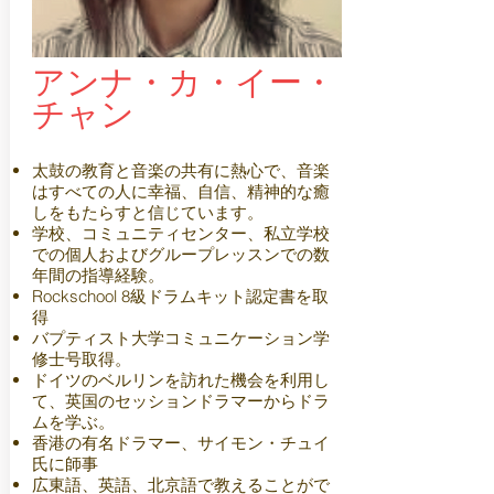
アンナ・カ・イー・
チャン
太鼓の教育と音楽の共有に熱心で、音楽
はすべての人に幸福、自信、精神的な癒
しをもたらすと信じています。
学校、コミュニティセンター、私立学校
での個人およびグループレッスンでの数
年間の指導経験。
Rockschool 8級ドラムキット認定書を取
得
バプティスト大学コミュニケーション学
修士号取得。
ドイツのベルリンを訪れた機会を利用し
て、英国のセッションドラマーからドラ
ムを学ぶ。
香港の有名ドラマー、サイモン・チュイ
氏に師事
広東語、英語、北京語で教えることがで