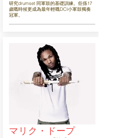
研究drumset 同軍鼓的基礎訓練。佢係17
歲嘅時候更成為最年輕嘅DCI小軍鼓獨奏
冠軍。
マリク・ドープ