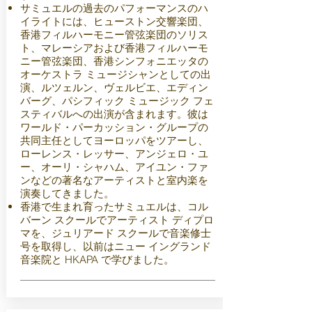
サミュエルの過去のパフォーマンスのハ
イライトには、ヒューストン交響楽団、
香港フィルハーモニー管弦楽団のソリス
ト、マレーシアおよび香港フィルハーモ
ニー管弦楽団、香港シンフォニエッタの
オーケストラ ミュージシャンとしての出
演、ルツェルン、ヴェルビエ、エディン
バーグ、パシフィック ミュージック フェ
スティバルへの出演が含まれます。彼は
ワールド・パーカッション・グループの
共同主任としてヨーロッパをツアーし、
ローレンス・レッサー、アンジェロ・ユ
ー、オーリ・シャハム、アイユン・ファ
ンなどの著名なアーティストと室内楽を
演奏してきました。
香港で生まれ育ったサミュエルは、コル
バーン スクールでアーティスト ディプロ
マを、ジュリアード スクールで音楽修士
号を取得し、以前はニュー イングランド
音楽院と HKAPA で学びました。