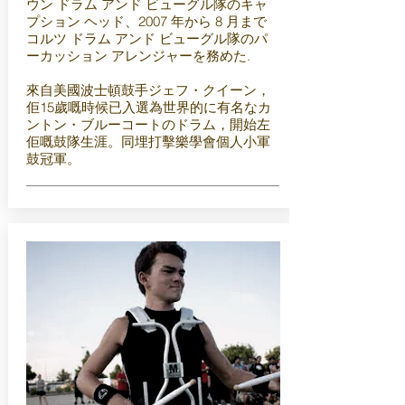
ウン ドラム アンド ビューグル隊のキャ
プション ヘッド、2007 年から 8 月まで
コルツ ドラム アンド ビューグル隊のパ
ーカッション アレンジャーを務めた.
來自美國波士頓鼓手ジェフ・クイーン，
佢15歲嘅時候已入選為世界的に有名なカ
ントン・ブルーコートのドラム，開始左
佢嘅鼓隊生涯。同埋打擊樂學會個人小軍
鼓冠軍。