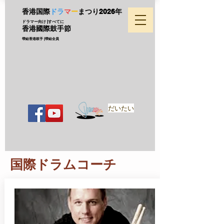
香港国際
ドラ
マ
ー
まつり
2026年
ドラマー向け |すべてに
香港國際鼓手節
帶給香港鼓手 |帶給全員
だいたい
国際ドラムコーチ