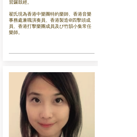
習鑼鼓經。
翟氏現為香港中樂團特約樂師、香港音樂
事務處兼職演奏員、香港製造@四擊頭成
員、香港打擊樂團成員及び竹韻小集常任
樂師。