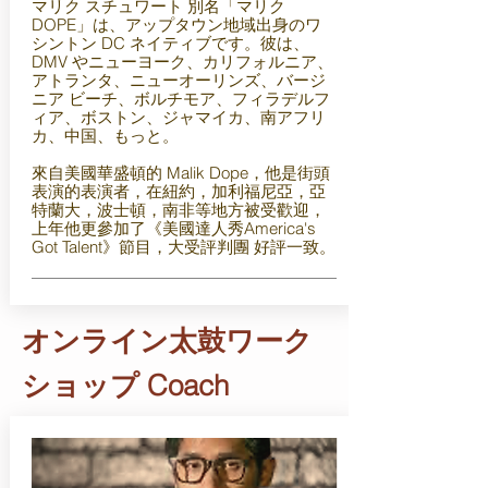
マリク スチュワート 別名「マリク
DOPE」は、アップタウン地域出身のワ
シントン DC ネイティブです。彼は、
DMV やニューヨーク、カリフォルニア、
アトランタ、ニューオーリンズ、バージ
ニア ビーチ、ボルチモア、フィラデルフ
ィア、ボストン、ジャマイカ、南アフリ
カ、中国、もっと。
來自美國華盛頓的 Malik Dope，他是街頭
表演的表演者，在紐約，加利福尼亞，亞
特蘭大，波士頓，南非等地方被受歡迎，
上年他更參加了《美國達人秀America's
Got Talent》節目，大受評判團 好評一致。
オンライン太鼓ワーク
ショップ Coach