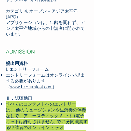
(2005 年 1 月 1 日以降生まれ)
カテゴリ 4. オープン – アジア太平洋
(APO)
アプリケーションは、年齢を問わず、ア
ジア太平洋地域からの申請者に開かれて
います.
ADMISSION
提出用資料
I. エントリーフォーム
エントリーフォームはオンラインで提出
する必要があります
（
www.hkdrumfest.com
)
Ⅱ．試聴動画
すべてのコンテストへのエントリー
は、
他のミュージシャンや生演奏の伴奏
なしで、アコースティック キット (電子
キットは許可されません) で 2 分間演奏す
る申請者のオンライン ビデオ