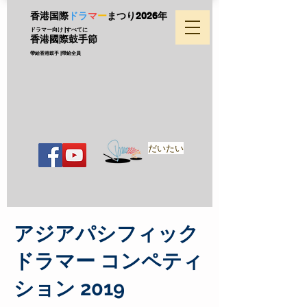
香港国際
ドラ
マ
ー
まつり
2026年
ドラマー向け |すべてに
香港國際鼓手節
帶給香港鼓手 |帶給全員
だいたい
アジアパシフィック
ドラマー コンペティ
ション 2019