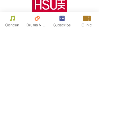
Concert
Drums N Move
Subscribe
Clinic
HKDrumFest 宿泊施設:
競技会場をめぐり、他のドラマーと交
流する日々。
HKDrumFest 参加者のた
めにハンセン大学寮をチェックしてく