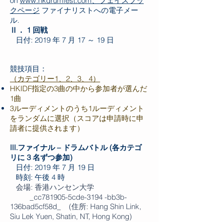
on
www.hkdrumfest.com、フェイスブッ
クページ
ファイナリストへの電子メー
ル.
Ⅱ．
1 回戦
日付: 2019 年 7 月 17 ～ 19 日
競技項目：
（カテゴリー1、2、3、4）
HKIDF指定の3曲の中から参加者が選んだ
1曲
3ルーディメントのうち1ルーディメント
をランダムに選択（スコアは申請時に申
請者に提供されます）
III.ファイナル – ドラムバトル (各カテゴ
リに 3 名ずつ参加)
日付: 2019 年 7 月 19 日
時刻: 午後 4 時
会場: 香港ハンセン大学
_cc781905-5cde-3194 -bb3b-
136bad5cf58d_ (住所: Hang Shin Link,
Siu Lek Yuen, Shatin, NT, Hong Kong
)