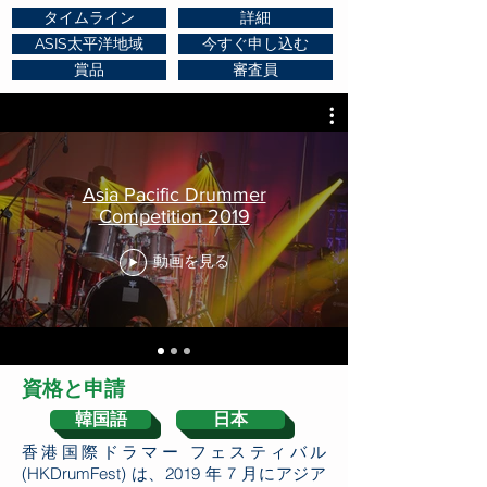
タイムライン
詳細
ASIS太平洋地域
今すぐ申し込む
賞品
審査員
Asia Pacific Drummer
Competition 2019
動画を見る
資格と申請
韓国語
日本
香港国際ドラマー フェスティバル
(HKDrumFest) は、2019 年 7 月にアジア