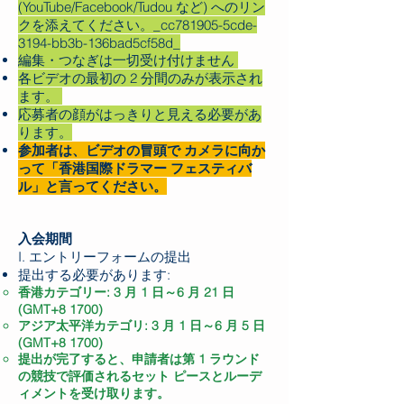
(YouTube/Facebook/Tudou など) へのリン
クを添えてください。_cc781905-5cde-
3194-bb3b-136bad5cf58d_
編集・つなぎは一切受け付けません
各ビデオの最初の 2 分間のみが表示され
ます。
応募者の顔がはっきりと見える必要があ
ります。
参加者は、ビデオの冒頭で​ カメラに向か
って「香港国際ドラマー フェスティバ
ル」と言ってください。
入会期間
I. エントリーフォームの提出
提出する必要があります:
香港カテゴリー: 3 月 1 日～6 月 21 日
(GMT+8 1700)
アジア太平洋カテゴリ: 3 月 1 日～6 月 5 日
(GMT+8 1700)
提出が完了すると、申請者は第 1 ラウンド
の競技で評価されるセット ピースとルーデ
ィメントを受け取ります。