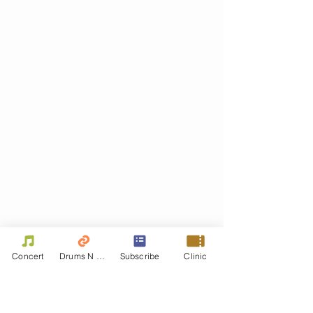
Concert
Drums N Move
Subscribe
Clinic