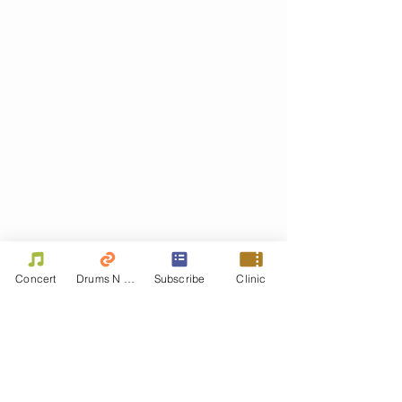
Concert
Drums N Move
Subscribe
Clinic