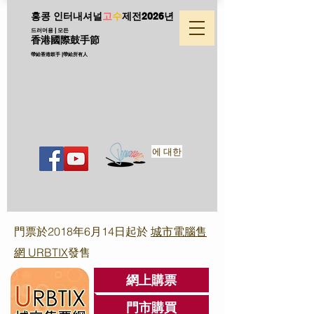
홍콩 인터내셔널
고
수
제전
2026년
드러머용 | 모든
香港國際鼓手節
帶給香港鼓手 |帶給所有人
에 대한
門票於2018年6月14日起於
城市電腦售
網 URBTIX
發售
網上購票
門市購買