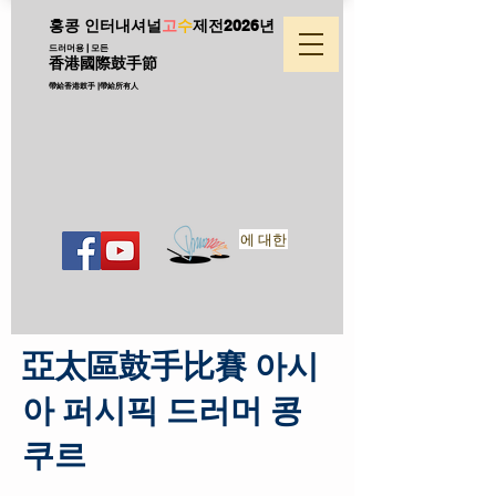
홍콩 인터내셔널
고
수
제전
2026년
드러머용 | 모든
香港國際鼓手節
帶給香港鼓手 |帶給所有人
에 대한
亞太區鼓手比賽 아시
아 퍼시픽 드러머 콩
쿠르