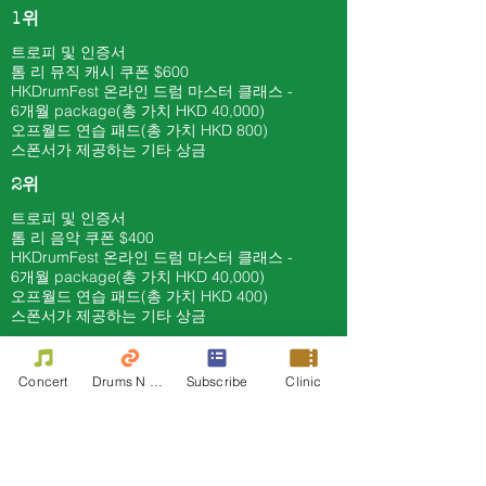
1위
트로피 및 인증서
톰 리
뮤직 캐시 쿠폰 $600
HKDrumFest 온라인 드럼 마스터 클래스 -
6개월
package(총 가치 HKD 40
,000)
오프월드 연습 패드(총 가치 HKD 800)
스폰서가 제공하는 기타 상금
2위
트로피 및 인증서
톰 리
음악 쿠폰 $400
HKDrumFest 온라인 드럼 마스터 클래스 -
6개월
package(총 가치 HKD 40
,000)
오프월드 연습 패드(총 가치 HKD 400)
스폰서가 제공하는 기타 상금
3. 아시아 태평양 프로페셔널
Concert
Drums N Move
Subscribe
Clinic
마칭 스네어 카테고리 3B
(모든 아시아 태평양 드러머에게 공개)
챔피언