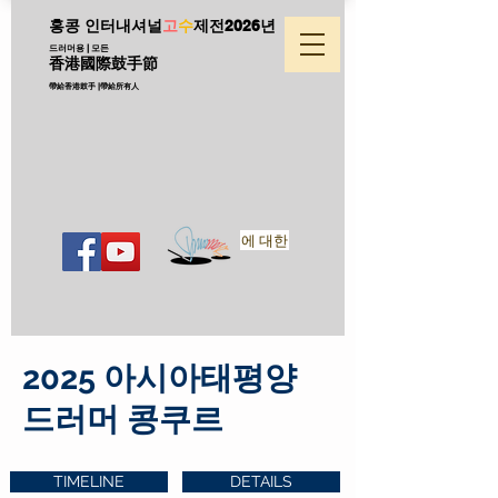
홍콩 인터내셔널
고
수
제전
2026년
드러머용 | 모든
香港國際鼓手節
帶給香港鼓手 |帶給所有人
에 대한
2025 아시아태평양
드러머 콩쿠르
TIMELINE
DETAILS