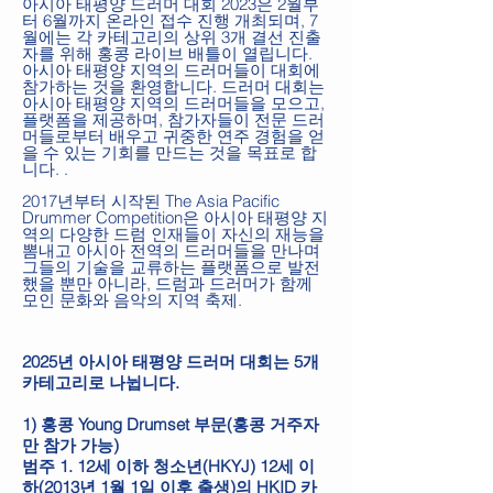
아시아 태평양 드러머 대회 2023은 2월부
터 6월까지 온라인 접수 진행 개최되며, 7
월에는 각 카테고리의 상위 3개 결선 진출
자를 위해 홍콩 라이브 배틀이 열립니다.
아시아 태평양 지역의 드러머들이 대회에
참가하는 것을 환영합니다. 드러머 대회는
아시아 태평양 지역의 드러머들을 모으고,
플랫폼을 제공하며, 참가자들이 전문 드러
머들로부터 배우고 귀중한 연주 경험을 얻
을 수 있는 기회를 만드는 것을 목표로 합
니다. . ​
2017년부터 시작된 The Asia Pacific
Drummer Competition은 아시아 태평양 지
역의 다양한 드럼 인재들이 자신의 재능을
뽐내고 아시아 전역의 드러머들을 만나며
그들의 기술을 교류하는 플랫폼으로 발전
했을 뿐만 아니라, 드럼과 드러머가 함께
모인 문화와 음악의 지역 축제.
2025년 아시아 태평양 드러머 대회는 5개
카테고리로 나뉩니다.
1) 홍콩 Young Drumset 부문(홍콩 거주자
만 참가 가능)
범주 1. 12세 이하 청소년(HKYJ) 12세 이
하(2013년 1월 1일 이후 출생)의 HKID 카