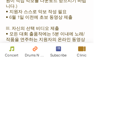
원이 직접 악보를 다운로드 받으시기 바랍
니다.)
• 지원자 스스로 악보 작성 필요
• 6월 1일 이전에 초보 동영상 제출
III. 자신의 선택 비디오 제출
• 모든 대회 출품작에는 5분 이내에 노래/
작품을 연주하는 지원자의 온라인 동영상
링크(YouTube 또는 Bilibili만 해당)가 첨부
되어야 합니다.
Concert
Drums N Move
Subscribe
Clinic
• 드럼 세트 범주 1, 2 및 3 어쿠스틱 키트
(전자 키트는 허용되지 않음), 다른 뮤지션
또는 라이브 음악 반주 없음.
• 다른 뮤지션 없이 스네어 드럼으로 행진
하는 스네어 카테고리 4 및 5(전자 키트는
허용되지 않음)
• 편집/접합은 허용되지 않습니다.
• 참가자의 얼굴이 선명하게 보여야 합니
다.
• 참가자는 비디오 시작 부분에서 카메라
를 향해 "Hong Kong International
Drummer Festival"이라고 말해야 합니다.
IV. 세트피스 비디오 제출