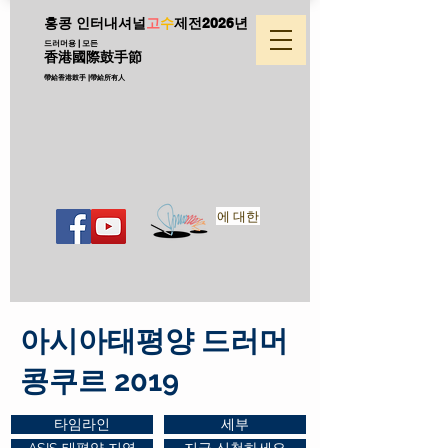
홍콩 인터내셔널
고
수
제전
2026년
드러머용 | 모든
香港國際鼓手節
帶給香港鼓手 |帶給所有人
에 대한
아시아태평양 드러머
콩쿠르 2019
타임라인
세부