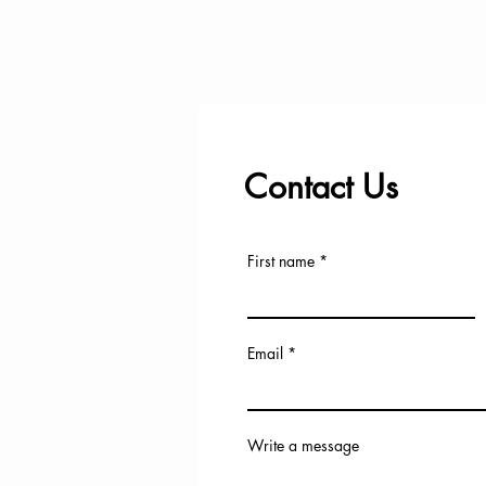
Contact Us
First name
Email
Write a message