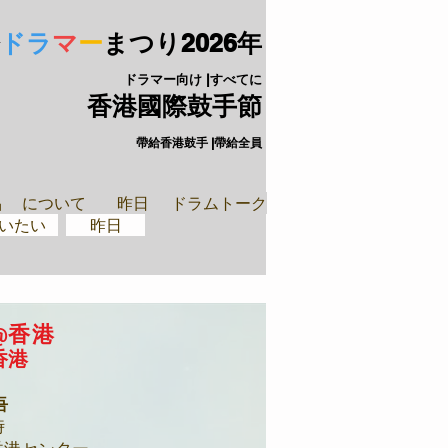
ドラ
マ
ー
まつり
2026年
ドラマー向け |すべてに
香港國際鼓手節
帶給香港鼓手 |帶給全員
手裝備
閉ざされた
品
について
昨日
ドラムトーク
いたい
昨日
香港
@
香港
吾
時