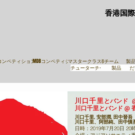
香港国際
教師
導師團隊
鼓
・ムーブ
Pコンペティション
MDBコンペティション
マスタークラス
講師チーム
製
チューターチーム
製品
だ
川口千里
とバンド
川口千里とバンド @ 
川口千里, 安部潤, 田中晉吾
川口千里、阿部純、田中慎
日時：2019年7月20日 20