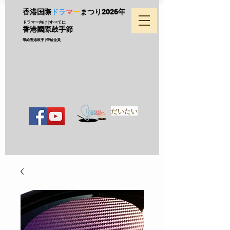
香港国際
ドラ
マ
ー
まつり
2026年
ドラマー向け |すべてに
香港國際鼓手節
帶給香港鼓手 |帶給全員
だいたい