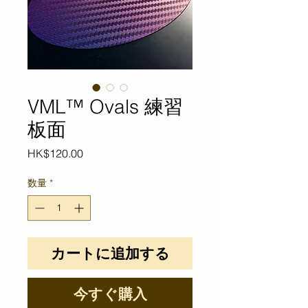
VML™ Ovals 練習
板面
価
HK$120.00
格
数量
*
カートに追加する
今すぐ購入