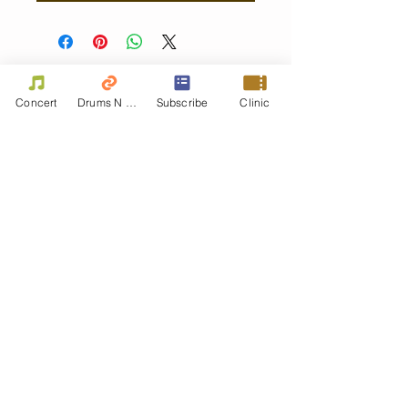
Contact Us
Concert
Drums N Move
Subscribe
Clinic
First name
Last name
Email
Write a message
Phone
Submit