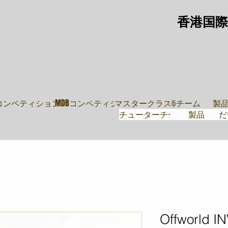
香港国際
教師
導師團隊
鼓
・ムーブ
Pコンペティション
MDBコンペティション
マスタークラス
講師チーム
製
チューターチーム
製品
だ
Offworld 