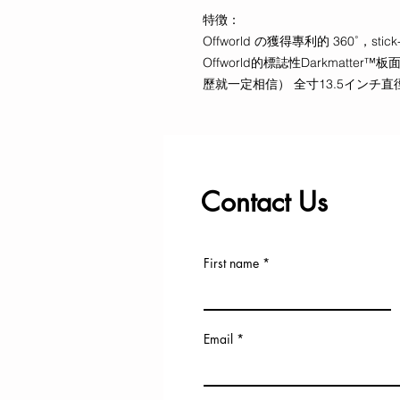
特徴：
Offworld の獲得專利的 360˚，st
Offworld的標誌性Darkmat
歷就一定相信） 全寸13.5インチ直
Contact Us
First name
Email