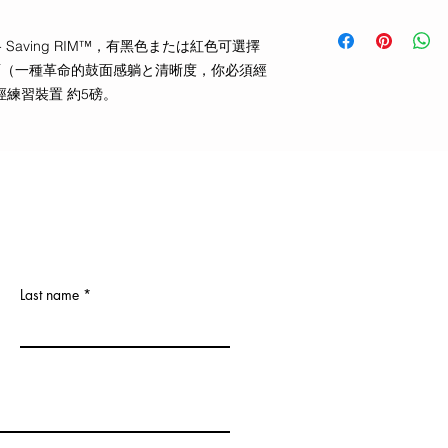
Offworld專利36
創新Darkmatter
ick- Saving RIM™，有黑色または紅色可選擇
13.5"直徑
ter™板面（一種革命的鼓面感躺と清晰度，你必須經
徑練習裝置 約5磅。
Last name