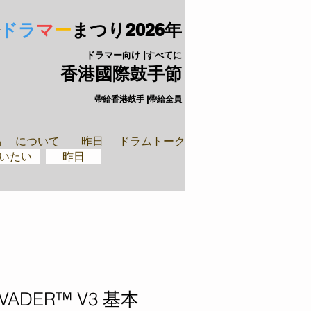
ドラ
マ
ー
まつり
2026年
ドラマー向け |すべてに
香港國際鼓手節
帶給香港鼓手 |帶給全員
手裝備
閉ざされた
品
について
昨日
ドラムトーク
いたい
昨日
INVADER™ V3 基本