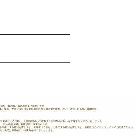
ック者は、條約款と條件の約束に同意します。
がある場合、主單位保持隨時更新與回収獎苀與證書の權利、恕不行通知。最新版は官網為準。
す。主催者による使用は、利害関係者への権利または報酬の支払いを意味するものではありません。
ると、申込者/参加者は利用規約に拘束されます。
品を失格にする権利を有します。主催者は予告なしに修正する権利を有します。最新版は公式ウェブサイトでご確認ください。
決の決定は
最終的かつ拘束力を持つものとします。
い。