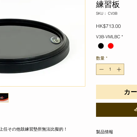
練習板
SKU： CV3B
価
HK$713.00
格
V3B-VMLBC
*
数量
*
カ
地球上任その他鼓練習墊所無法比擬的！
製品情報