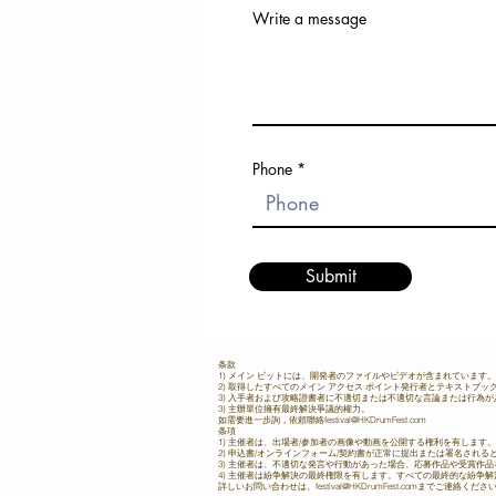
Write a message
Phone
Submit
条款
1) メイン ビットには、開発者のファイルやビデオが含まれています。
2) 取得したすべてのメイン アクセス ポイント発行者とテキストブ
3) 入手者および攻略證書者に不適切または不適切な言論または行為
3) 主辦單位擁有最終解決爭議的權力。
如需要進一步詢，依頼聯絡
festival@HKDrumFest.com
条項
1) 主催者は、出場者/参加者の画像や動画を公開する権利を有しま
2) 申込書/オンラインフォーム/契約書が正常に提出または署名され
3) 主催者は、不適切な発言や行動があった場合、応募作品や受賞作
4) 主催者は紛争解決の最終権限を有します。すべての最終的な紛争解
詳しいお問い合わせは、
festival@HKDrumFest.com
までご連絡くださ