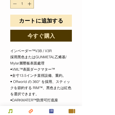
カートに追加する
今すぐ購入
インベーダー™V3B / V3R
採用黑色またはGUNMETAL乙烯基/
Mylar層壓板表面處理
•VML™表面ダークマター™
•全寸13.5インチ直徑設備、重約。
• Offworld の 360° を採用、スティッ
クを節約する RIM™、黑色または紅色
を選択できます。
•DARKMATER™防滑可打底座