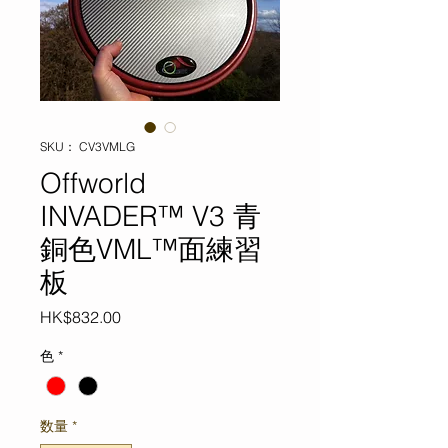
SKU： CV3VMLG
Offworld
INVADER™ V3 青
銅色VML™面練習
板
価
HK$832.00
格
色
*
数量
*