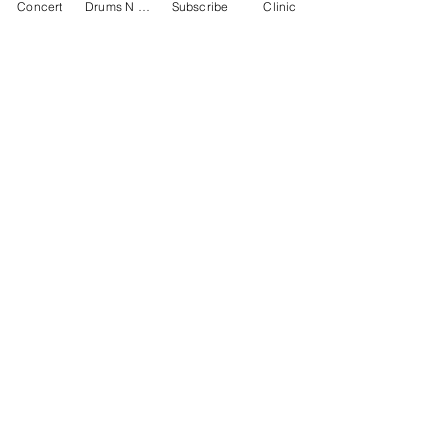
製品情報
Concert
Drums N Move
Subscribe
Clinic
青銅色VML™層壓面
創新 DARKMATTER™防滑鼓面
Offworld專利360˚ RIM™鼓邊
可雙面の使用
Contact Us
13.5"直徑
First name
Last name
Email
Write a message
Phone