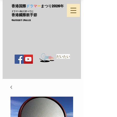
香港国際
ドラ
マ
ー
まつり
2026年
ドラマー向け |すべてに
香港國際鼓手節
帶給香港鼓手 |帶給全員
だいたい