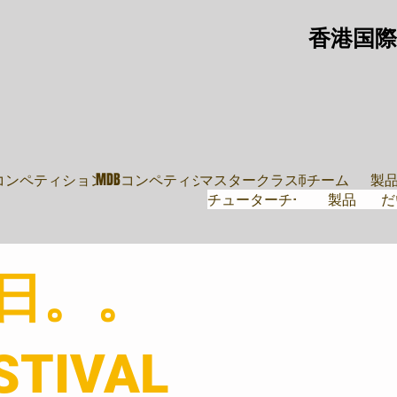
香港国際
教師
導師團隊
鼓
・ムーブ
Pコンペティション
MDBコンペティション
マスタークラス
講師チーム
製
チューターチーム
製品
だ
昨日。。
STIVAL