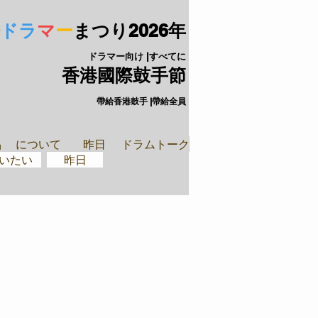
ドラ
マ
ー
まつり
2026年
ドラマー向け |すべてに
香港國際鼓手節
帶給香港鼓手 |帶給全員
手裝備
閉ざされた
品
について
昨日
ドラムトーク
いたい
昨日