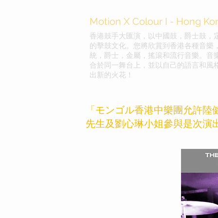
Motion X Colour I - Hong K
香港鼓手大匯演，以中國鼓，爵士鼓，
的擊鼓文化。您將欣賞到香港各種音樂
統，爵士，金屬，搖滾和流行音樂。音
合於同一舞台上，並以自己的語言和風
出新的火花！
「モンゴル香港中樂團允許陸
先生及劉心琳小姐參與是次演