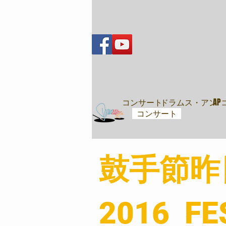
音樂會
コンサート
ドラムス・アンド
A
コンサート
​鼓手節
2016 FE