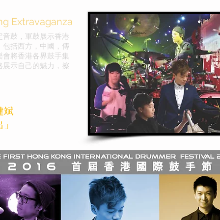
ong Extravaganza
定音鼓，軍鼓展示香港
，包括西方，中國，傳
樂會將香港各界鼓手集
格展示自己的魅力，擦
健斌
出」