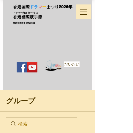
香港国際
ドラ
マ
ー
まつり
2026年
ドラマー向け |すべてに
香港國際鼓手節
帶給香港鼓手 |帶給全員
だいたい
グループ