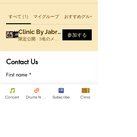
すべて (1)
マイグループ
おすすめグループ
Clinic By Jabril Malik Group
参加する
限定公開
·
3名のメンバー
Contact Us
First name
Last name
Concert
Drums N Move
Subscribe
Clinic
Email
Write a message