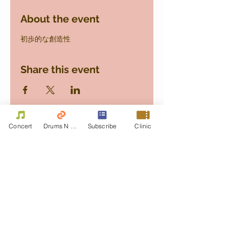
About the event
初歩的な創造性
Share this event
Concert
Drums N Move
Subscribe
Clinic
Contact Us
First name
Last name
Email