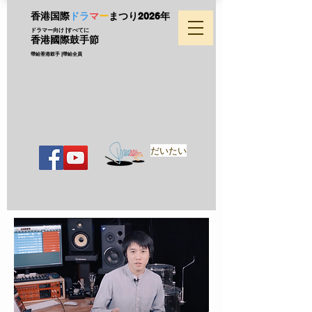
香港国際
ドラ
マ
ー
まつり
2026年
ドラマー向け |すべてに
香港國際鼓手節
帶給香港鼓手 |帶給全員
だいたい