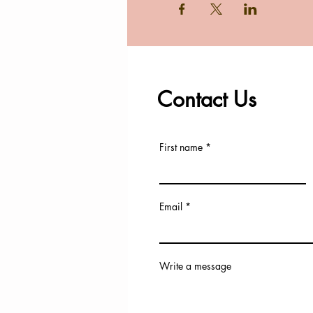
Contact Us
First name
Email
Write a message