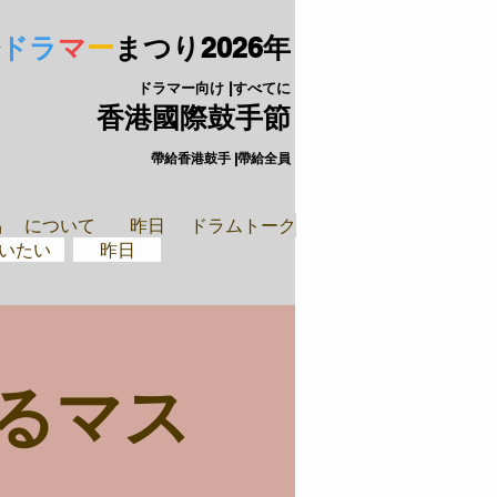
ドラ
マ
ー
まつり
2026年
ドラマー向け |すべてに
香港國際鼓手節
帶給香港鼓手 |帶給全員
手裝備
閉ざされた
品
について
昨日
ドラムトーク
いたい
昨日
るマス