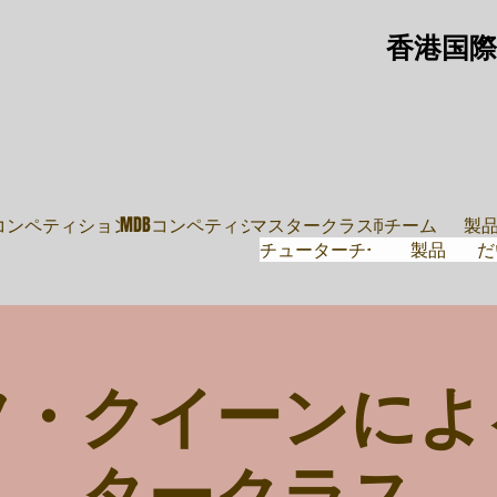
香港国際
教師
導師團隊
鼓
・ムーブ
Pコンペティション
MDBコンペティション
マスタークラス
講師チーム
製
チューターチーム
製品
だ
フ・クイーンによ