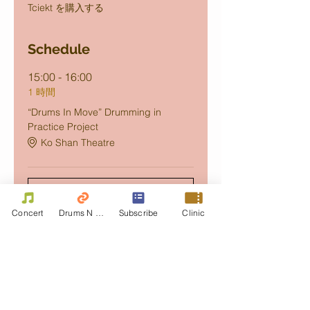
Tciekt を購入する
Schedule
15:00 - 16:00
1 時間
“Drums In Move” Drumming in
Practice Project
Ko Shan Theatre
すべて見る
Concert
Drums N Move
Subscribe
Clinic
Share this event