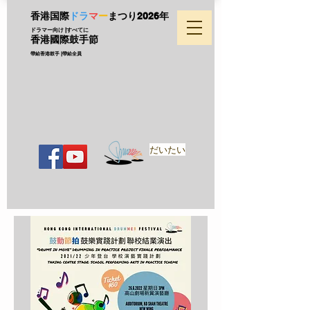
香港国際
ドラ
マ
ー
まつり
2026年
ドラマー向け |すべてに
香港國際鼓手節
帶給香港鼓手 |帶給全員
だいたい