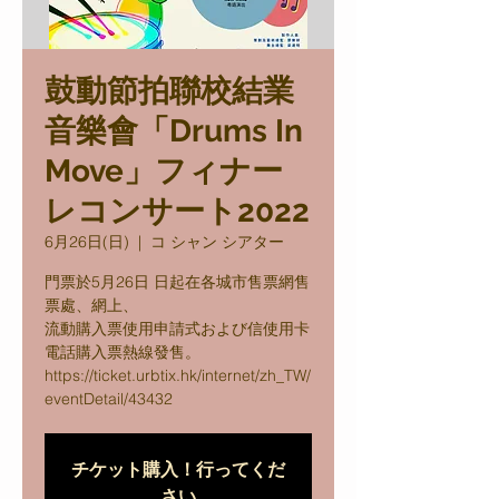
鼓動節拍聯校結業
音樂會「Drums In
Move」フィナー
レコンサート2022
6月26日(日)
  |  
コ シャン シアター
⾨票於5月26日 ⽇起在各城市售票網售
票處、網上、
流動購入票使用申請式および信使用卡
電話購入票熱線發售。
https://ticket.urbtix.hk/internet/zh_TW/
チケット購入！行ってくだ
さい