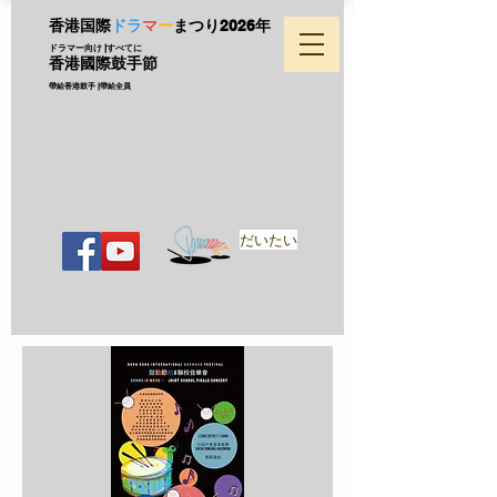
香港国際
ドラ
マ
ー
まつり
2026年
ドラマー向け |すべてに
香港國際鼓手節
帶給香港鼓手 |帶給全員
だいたい