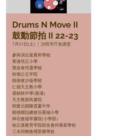
Drums N Move II
鼓動節拍 II 22-23
7月01日(土)
  |  
沙田市庁舎講堂
參與演出嘉賓和學校
香港培正小學
寶血會培靈學校
粉嶺公立学院
路德會沙崙學校
仁德天主教小學
裘錦秋中學(葵涌）
天主教新民書院
明愛元朗陳震夏中学
順德聯誼總會伍冕端小學
神召會德萃書院(小學部）
柏立基教育学院校友會何壽基學校
三水同鄉會禤景榮學校