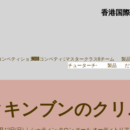
香港国際
教師
導師團隊
鼓
・ムーブ
Pコンペティション
MDBコンペティション
マスタークラス
講師チーム
製
チューターチーム
製品
だ
クキンブンのクリ
月12日(日)
  |  
シャティン タウン ホール オーディトリア