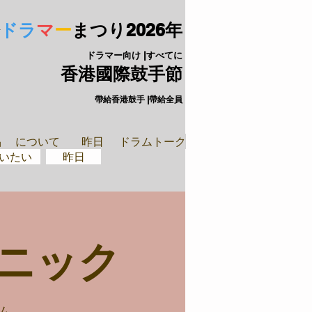
ドラ
マ
ー
まつり
2026年
ドラマー向け |すべてに
香港國際鼓手節
帶給香港鼓手 |帶給全員
手裝備
閉ざされた
品
について
昨日
ドラムトーク
いたい
昨日
ニック
ム