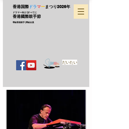
香港国際
ドラ
マ
ー
まつり
2026年
ドラマー向け |すべてに
香港國際鼓手節
帶給香港鼓手 |帶給全員
だいたい