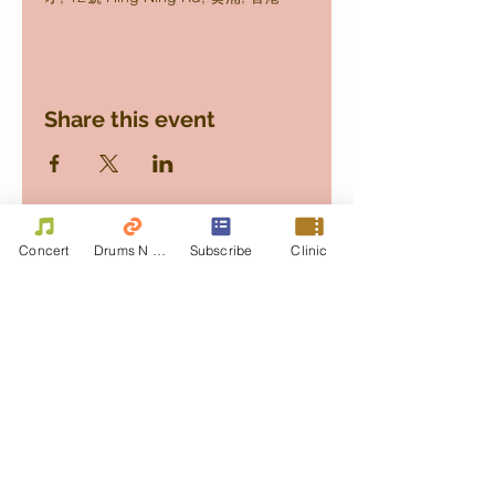
Share this event
Concert
Drums N Move
Subscribe
Clinic
Contact Us
First name
Last name
Email