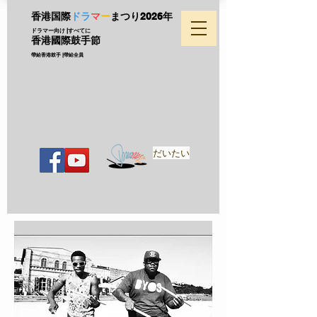
香港国際
ドラ
マ
ー
まつり
2026年
ドラマー向け |すべてに
香港國際鼓手節
帶給香港鼓手 |帶給全員
だいたい