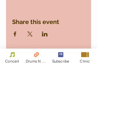
Share this event
Concert
Drums N Move
Subscribe
Clinic
Contact Us
First name
Last name
Email
Write a message