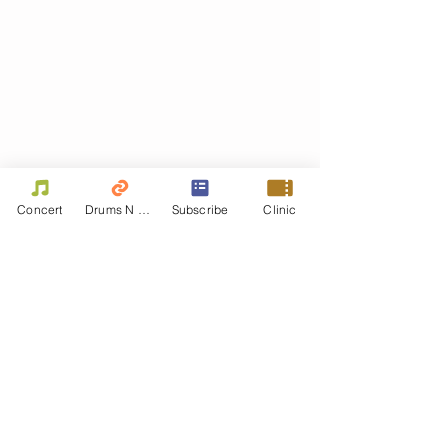
Concert
Drums N Move
Subscribe
Clinic