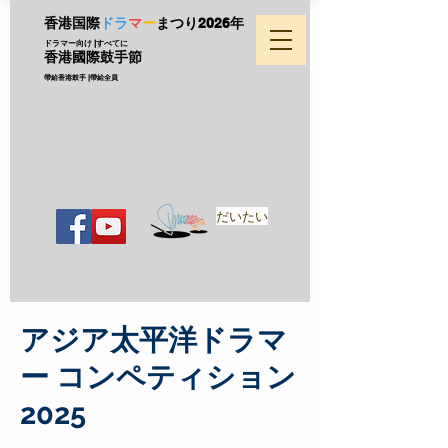
香港国際
ドラ
マ
ー
まつり
2026年
ドラマー向け |すべてに
香港國際鼓手節
帶給香港鼓手 |帶給全員
だいたい
アジア太平洋ドラマ
ー コンペティション
2025