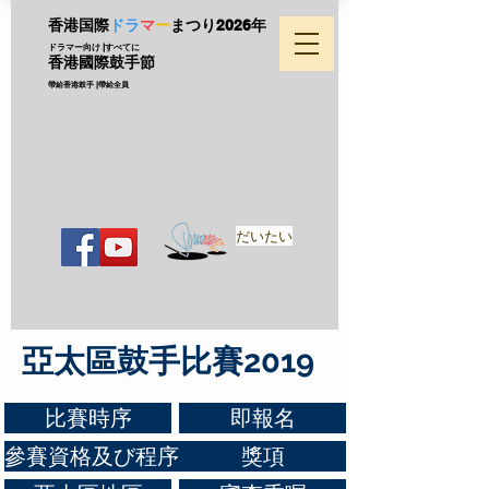
香港国際
ドラ
マ
ー
まつり
2026年
ドラマー向け |すべてに
香港國際鼓手節
帶給香港鼓手 |帶給全員
だいたい
亞太區鼓手比賽2019
比賽時序
即報名
參賽資格及び程序
獎項