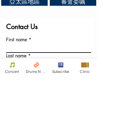
亞太區地區
審査委嘱
Contact Us
First name
Last name
Email
Concert
Drums N Move
Subscribe
Clinic
Write a message
Phone
Submit