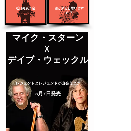
近日発表予定
誰が来ると思います
か？
マイク・スターン
X
デイブ・ウェックル
レジェンドとレジェンドが出会うとき
5月7日発売