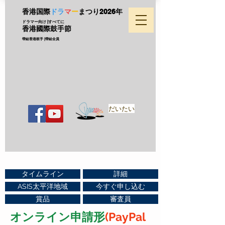
香港国際
ドラ
マ
ー
まつり
2026年
ドラマー向け |すべてに
香港國際鼓手節
帶給香港鼓手 |帶給全員
だいたい
タイムライン
詳細
ASIS太平洋地域
今すぐ申し込む
賞品
審査員
オンライン申請
形
(PayPal