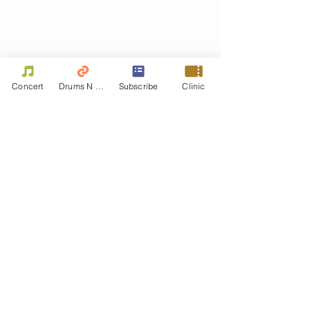
Concert
Drums N Move
Subscribe
Clinic