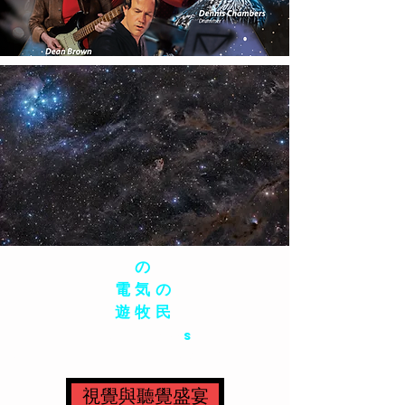
の
電気の
遊牧民
コレクション
の
伝説
s
8 グラミー賞、 ローリングストーン 100 人の最も偉大なドラマー
視覺與聽覺盛宴