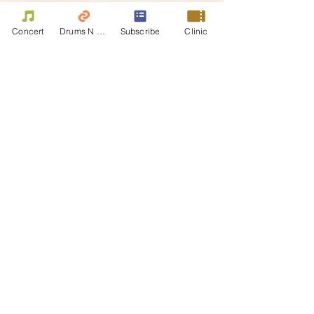
香港國際鼓手節指定酒店
Concert
Drums N Move
Subscribe
Clinic
尋找香港國際鼓手節期間住宿?
大會指定ホテルの團房價をご覧いただけま
す。
以香港國際鼓手節團體房價修正房
Contact Us
First name