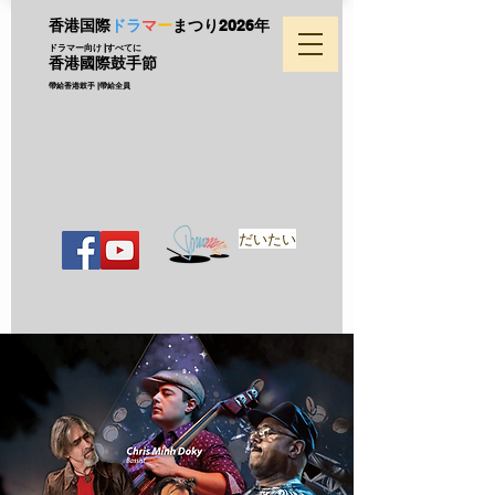
香港国際
ドラ
マ
ー
まつり
2026年
ドラマー向け |すべてに
香港國際鼓手節
帶給香港鼓手 |帶給全員
だいたい