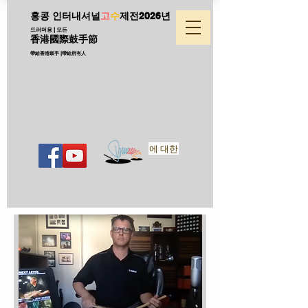
홍콩 인터내셔널
고
수
제전
2026년
드러머용 | 모든
香港國際鼓手節
帶給香港鼓手 |帶給所有人
에 대한