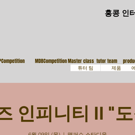
홍콩 인
大師班
導師團隊
鼓
PCompetition
MDBCompetition
Master class
tutor team
produ
튜터 팀
제품
즈 인피니티 II "도
6월 09일 (목)
  |  
맥퍼슨 스타디움