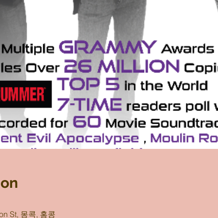
ion
n St, 몽콕, 홍콩