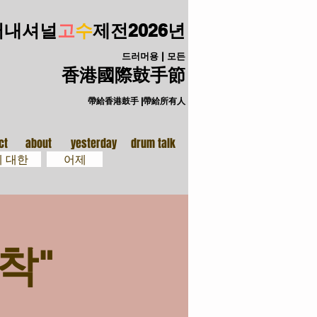
터내셔널
고
수
제전
2026년
드러머용 | 모든
香港國際鼓手節
帶給香港鼓手 |帶給所有人
手裝備
關於
ct
about
yesterday
drum talk
에 대한
어제
착"