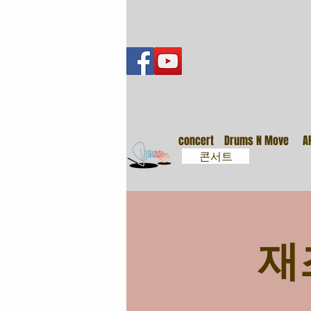
音樂會
concert
Drums N Move
A
콘서트
재