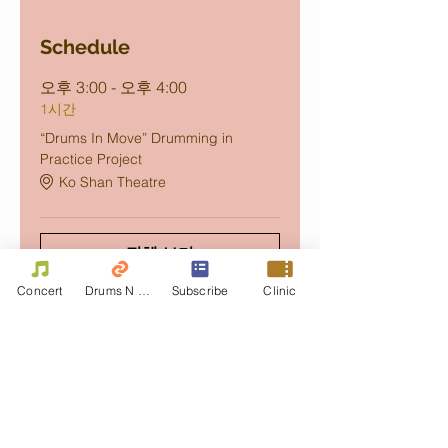
Schedule
오후 3:00 - 오후 4:00
1시간
“Drums In Move” Drumming in
Practice Project
Ko Shan Theatre
전체 보기
Concert
Drums N Move
Subscribe
Clinic
Share this event