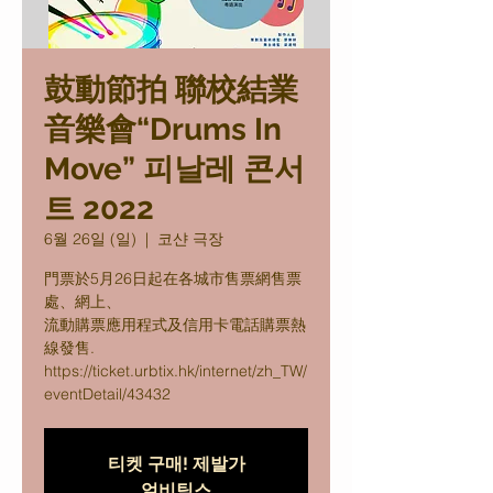
鼓動節拍 聯校結業
音樂會“Drums In
Move” 피날레 콘서
트 2022
6월 26일 (일)
  |  
코샨 극장
⾨票於5⽉26⽇起在各城市售票網售票
處、網上、
流動購票應⽤程式及信⽤卡電話購票熱
線發售.
https://ticket.urbtix.hk/internet/zh_TW/
티켓 구매! 제발가
얼비틱스