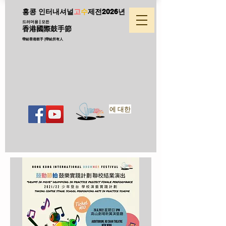
홍콩 인터내셔널
고
수
제전
2026년
드러머용 | 모든
香港國際鼓手節
帶給香港鼓手 |帶給所有人
에 대한