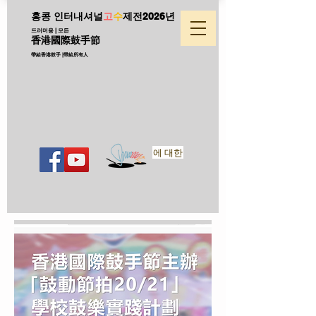
홍콩 인터내셔널
고
수
제전
2026년
드러머용 | 모든
香港國際鼓手節
帶給香港鼓手 |帶給所有人
에 대한