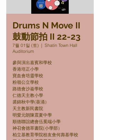
Drums N Move II
鼓動節拍 II 22-23
7월 01일 (토)
  |  
Shatin Town Hall
Auditorium
參與演出嘉賓和學校
香港培正小學
寶血會培靈學校
粉嶺公立學校
路德會沙崙學校
仁德天主教小學
裘錦秋中學(葵涌）
天主教新民書院
明愛元朗陳震夏中學
順德聯誼總會伍冕端小學
神召會德萃書院(小學部）
柏立基教育學院校友會何壽基學校