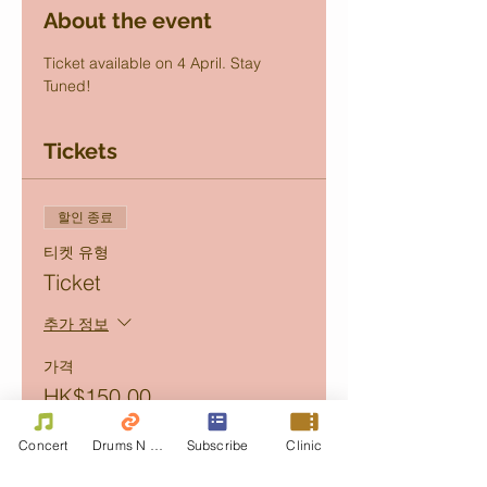
About the event
Ticket available on 4 April. Stay 
Tuned!
Tickets
할인 종료
티켓 유형
Ticket
추가 정보
가격
HK$150.00
+HK$30.00
+HK$4.50의 티켓 서
handle fee
비스 수수료
Concert
Drums N Move
Subscribe
Clinic