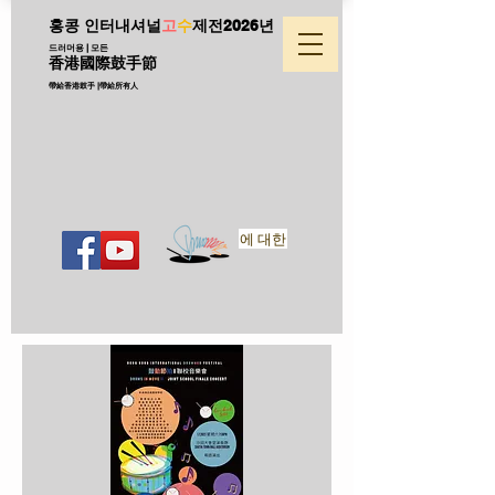
홍콩 인터내셔널
고
수
제전
2026년
드러머용 | 모든
香港國際鼓手節
帶給香港鼓手 |帶給所有人
에 대한