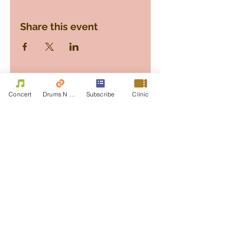
Share this event
Concert
Drums N Move
Subscribe
Clinic
Contact Us
First name
Last name
Email
Write a message