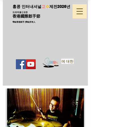
홍콩 인터내셔널
고
수
제전
2026년
드러머용 | 모든
香港國際鼓手節
帶給香港鼓手 |帶給所有人
에 대한