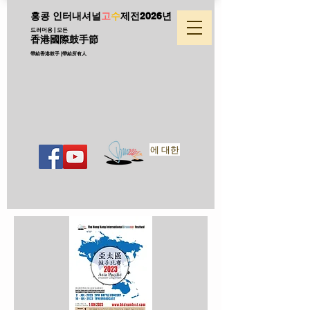
홍콩 인터내셔널
고
수
제전
2026년
드러머용 | 모든
香港國際鼓手節
帶給香港鼓手 |帶給所有人
에 대한