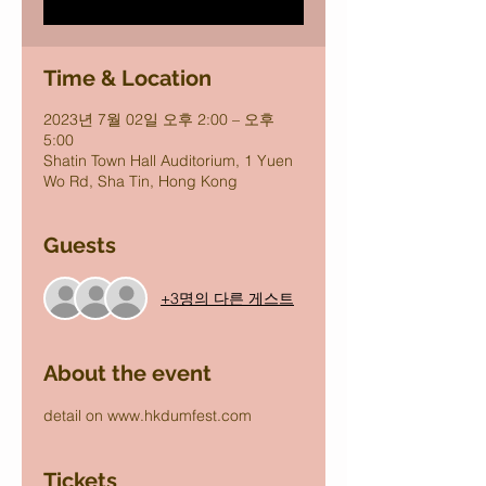
Time & Location
2023년 7월 02일 오후 2:00 – 오후
5:00
Shatin Town Hall Auditorium, 1 Yuen
Wo Rd, Sha Tin, Hong Kong
Guests
+3명의 다른 게스트
About the event
detail on www.hkdumfest.com
Tickets