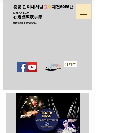
홍콩 인터내셔널
고
수
제전
2026년
드러머용 | 모든
香港國際鼓手節
帶給香港鼓手 |帶給所有人
에 대한