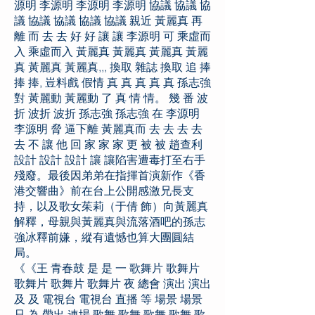
源明 李源明 李源明 李源明 協議 協議 協
議 協議 協議 協議 協議 親近 黃麗真 再
離 而 去 去 好 好 讓 讓 李源明 可 乘虛而
入 乘虛而入 黃麗真 黃麗真 黃麗真 黃麗
真 黃麗真 黃麗真,,, 換取 雜誌 換取 追 捧
捧 捧, 豈料戲 假情 真 真 真 真 真 孫志強
對 黃麗動 黃麗動 了 真 情 情。 幾 番 波
折 波折 波折 孫志強 孫志強 在 李源明
李源明 脅 逼下離 黃麗真而 去 去 去 去
去 不 讓 他 回 家 家 家 更 被 被 趙查利
設計 設計 設計 讓 讓陷害遭毒打至右手
殘廢。最後因弟弟在指揮首演新作《香
港交響曲》前在台上公開感激兄長支
持，以及歌女茱莉（于倩 飾）向黃麗真
解釋，母親與黃麗真與流落酒吧的孫志
強冰釋前嫌，縱有遺憾也算大團圓結
局。
《《王 青春鼓 是 是 一 歌舞片 歌舞片
歌舞片 歌舞片 歌舞片 夜 總會 演出 演出
及 及 電視台 電視台 直播 等 場景 場景
只 為 帶出 連場 歌舞 歌舞 歌舞 歌舞 歌