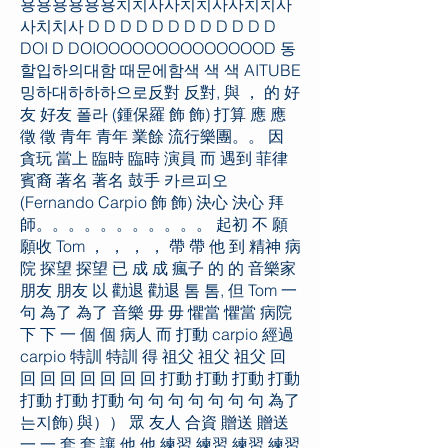
용용용용용용치치사사치치사사치치사
사치치사 D D D D D D D D D D D D
DOI D DOIOOOOOOOOOOOOOOD 동
할입하의대함 때문에함색 색 색 AITUBE
밍하대하하하으로反對 反對, 與 ， 的 好
友 好友 폴라 (鍾保羅 飾 飾) 打算 應 應
徵 徵 青年 青年 業餘 流行樂團。。 因
貪玩 當上 臨時 臨時 演員 而 遇到 菲律
賓裔 著名 著名 鼓手 카르피오
(Fernando Carpio 飾 飾) 決心 決心 拜
師。。。。。。。。。。。 起初 不 願
願收 Tom ， ， ， ， 帶 帶 他 到 精神 病
院 探望 探望 已 成 成 瘋子 的 的 音樂家
朋友 朋友 以 勸退 勸退 톰 톰, 但 Tom 一
句 為了 為了 音樂 毋 毋 懼當 懼當 病院
下 下 一 個 個 病人 而 打動 carpio 經過
carpio 特訓 特訓 得 祖父 祖父 祖父 回
回 回 回 回 回 回 回 打動 打動 打動 打動
打動 打動 打動 句 句 句 句 句 句 句 為了
는지飾) 與）） 眾 友人 合資 贈送 贈送
一 一 套 套 讓 他 他 練習 練習 練習 練習