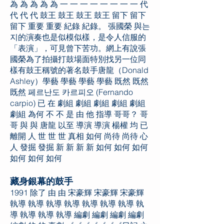
為 為 為 為 為 一 一 一 一 一 一 一 一 代
代 代 代 鼓王 鼓王 鼓王 鼓王 留下 留下
留下 重要 重要 紀錄 紀錄。 張國榮 與는
지的演奏也是似模似樣，是令人信服的
「表演」，可見曾下苦功。網上有說張
國榮為了拍攝打鼓場面特別找另一位同
樣有鼓王稱號的著名鼓手唐龍（Donald
Ashley）學藝 學藝 學藝 學藝 既然 既然
既然 페르난도 카르피오 (Fernando
carpio) 已 在 劇組 劇組 劇組 劇組 劇組
劇組 為何 不 不 是 由 他 指導 哥哥？ 哥
哥 與 與 唐龍 以至 導演 導演 楊權 均 已
離開 人 世 世 世 真相 如何 尚待 尚待 心
人 發掘 發掘 新 新 新 新 如何 如何 如何
如何 如何 如何
藏身銀幕的鼓手
1991 除了 由 由 宋豪輝 宋豪輝 宋豪輝
執導 執導 執導 執導 執導 執導 執導 執
導 執導 執導 執導 編劇 編劇 編劇 編劇