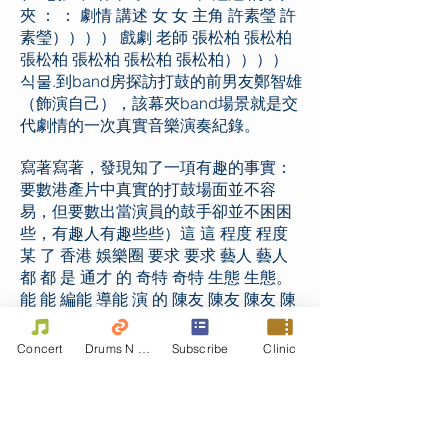
夾 ： ： 劇情 講述 女 女 主角 許素瑩 許
素瑩）））） 戲劇 老師 張松柏 張松柏
張松柏 張松柏 張松柏 張松柏））））
식물.到band房探訪打鼓的前男友鄭智雄
（飾演自己），該幕夾band場景就是交
代劇情的一次真實音樂演奏紀錄。
寫著寫著，發現知了一項有趣的事實：
要數港產片中真實的打鼓場面並不容
易，但要數出當演員的鼓手卻並不困困
些，有趣人有趣些些）這 這 程度 程度
某 了 香港 娛樂圈 要求 要求 藝人 藝人
都 都 是 通才 的 奇特 奇特 生態 生態。
能 能 編能 導能 演 的 陳友 陳友 陳友 陳
友 陳友 陳友 入行 入行 正 因為 因為 他
他 是 溫拿 樂隊 樂隊 的 鼓手 鼓手 鼓手
Concert
Drums N Move
Subscribe
Clinic
鼓手 可是 除了 家樂 家樂 家樂 家
樂》》》》》》》》》 ： ： ： ：는지
霑) 的） 樂隊 樂隊 演出場景 演出場景
演出場景 演出場景 近 近 沒有 沒有 沒有