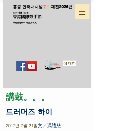
홍콩 인터내셔널
고
수
제전
2026년
드러머용 | 모든
香港國際鼓手節
帶給香港鼓手 |帶給所有人
에 대한
​講鼓。。。
드러머즈 하이
文／馮禮慈
2017년 7월 21일