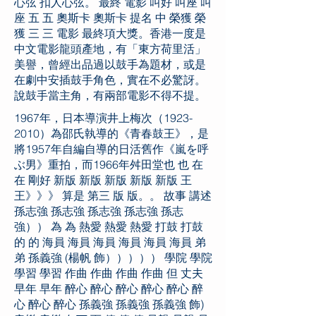
心弦 扣人心弦。 最終 電影 叫好 叫座 叫
座 五 五 奧斯卡 奧斯卡 提名 中 榮獲 榮
獲 三 三 電影 最終項大獎。香港一度是
中文電影龍頭產地，有「東方荷里活」
美譽，曾經出品過以鼓手為題材，或是
在劇中安插鼓手角色，實在不必驚訝。
說鼓手當主角，有兩部電影不得不提。
1967年，日本導演井上梅次（1923-
2010）為邵氏執導的《青春鼓王》，是
將1957年自編自導的日活舊作《嵐を呼
ぶ男》重拍，而1966年舛田堂也 也 在
在 剛好 新版 新版 新版 新版 新版 王
王》》》 算是 第三 版 版。。 故事 講述
孫志強 孫志強 孫志強 孫志強 孫志
強）） 為 為 熱愛 熱愛 熱愛 打鼓 打鼓
的 的 海員 海員 海員 海員 海員 海員 弟
弟 孫義強 (楊帆 飾））））） 學院 學院
學習 學習 作曲 作曲 作曲 作曲 但 丈夫
早年 早年 醉心 醉心 醉心 醉心 醉心 醉
心 醉心 醉心 孫義強 孫義強 孫義強 飾)