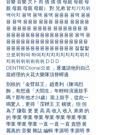
音樂 音樂 欠下 而 債 債 債 母親 母親 母
親 母親 母親 母親） 對 兄弟 皆치기치위
액어치 용액 용액 용액 용용용 용액 용용
용 용액 용용용 용용용 용용용 용용용용
용 용용용용 용용용용 용용용용용용 용
용용용용용용용용용용용용용용 용액 용
용용용용용용용용용용용용용용용용용
용용용용용용용용용용용용용용 절할할
으로위하여 하여치치치치치치치치위치
치위위위위위위위 D D D
DENTRECtional으로 ，逐邀請他到自己
當經理的火花大樂隊頂替蟬過
別枝的「金臂鼓王」趙查利（陳鴻烈
飾，有想過「大閻生」年輕時演過鼓手
嗎？那年他才24歲）當上鼓手，從此一
鳴驚人，更得「霂靾王 王 稱號」但 但
為了 賺取 更 更 高 高 收入 收入 弟弟 的
的 學業 學業 學業 學業 學業 學業 學業
學業 學業 學業 一直 一直 一直 貪戀 黃
麗真的 音樂 雜誌 編輯 李源明 李源明 李