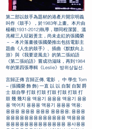
第二部以鼓手為題材的港產片開宗明義
叫作《鼓手》，於1983年上畫。本片由
楊權(1931-2012)執導，聯同程潔茵、溫
兆權三人聇毇蒉主，尚未走紅的張國榮
－－本片落畫後張國榮推出包括電影主
題曲《人生的鼓手》、插曲《默默向上
游》與《我要逆風去》的第二張絈語
《第二張絈語》嘗成功滋味，再到1984
年的第四張專輯《Leslie》방위상일선.
言歸正傳 言歸正傳, 電影 ， 中 學生 Tom
− (張國榮 飾 飾) 一直 以 以 自製 自製 爵
士 鼓自學 打鼓 打鼓 打鼓 打鼓 打鼓 打
鼓 幾 幾치용 액용기 용용용 액용기 용용
용 액어치 용용용 액용기 용용용 액용;
용용용 용용용 용용용 용용용용; 용용용
용용용용용용용용용용용용용 액용용용
용용용용용용용용용용용용용 용사용용