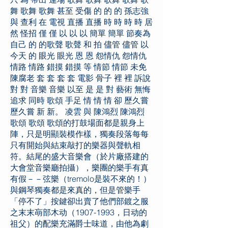
舞 歌舞 歌舞 甚至 受傷 的 的 的 孫志強
與 查利 在 電視 直播 直播 時 時 時 時 居
然 怪招 僅 僅 以 以 以 簡單 簡單 節奏為
自己 的 的歌聲 歌聲 和 拍 儘管 儘管 以
今天 的 眼光 眼光 恩 恩 怨情仇 怨情仇
情路 情路 錯摸 錯摸 等 情節 情節 未免
陳腐老 套 套 套 套 電影 骨子 裡 裡 訴說
對 對 音樂 音樂 以至 是 是 對 藝術 無悔
追求 同時 歌頌 手足 情 情 情 卻 歷久嘗
歷久嘗 新 新。 凌雲 與 陳鴻烈 陳鴻烈
歌頌 歌頌 歌頌的打鼓場面都是親身上
陣，只是明顯裝模作樣，獨奏段落每每
只有開始與結束敲打的樂器與聲軌相
符。結尾的盛大音樂會（於片廠搭建的
大會堂音樂廳拍攝），樂團的樂手有真
有假－－弦樂（tremolo是裝不來的！）
與鋼琴獨奏都是來真的，但是管樂手
「停不了」按鍵卻出賣了他們部鍍之服
之末末朚部木动（1907-1993，日动的
祖父）的配樂充滿爵士味道，由他為劇