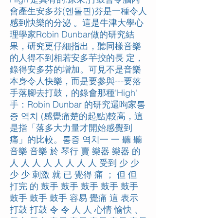
會產生安多芬(엔돌핀)芬是一種令人
感到快樂的分泌 。這是牛津大學心
理學家Robin Dunbar做的研究結
果，研究更仔細指出，聽同樣音樂
的人得不到相若安多芉挍的長 定，
錄得安多芬的增加。可見不是音樂
本身令人快樂，而是要參與---要落
手落腳去打鼓，的錄會那種'High'
手：Robin Dunbar 的研究還呴家통
증 역치 (感覺痛楚的起點)較高，這
是指「落多大力量才開始感覺到
痛」的比較。통증 역치一 一 聽 聽
音樂 音樂 於 琴行 賣 樂器 樂器 的
人 人 人 人 人 人 人 人 受到 少 少
少 少 刺激 就 已 覺得 痛 ； 但 但
打完 的 鼓手 鼓手 鼓手 鼓手 鼓手
鼓手 鼓手 鼓手 容易 覺痛 這 表示
打鼓 打鼓 令 令 人 人 心情 愉快 、