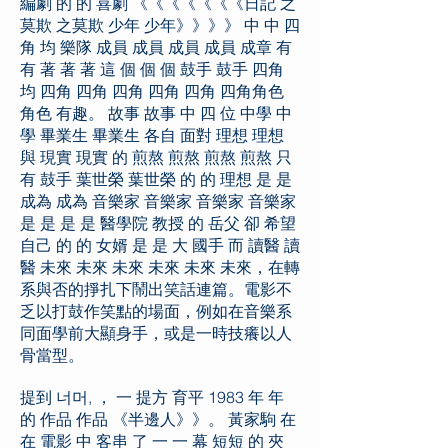
編劇 的 的 喜劇 《《《《《《《日記 之
莫欺 之莫欺 少年 少年》》》》 中 中 四
角 均 樂隊 成員 成員 成員 成員 成章 有
有 著 著 著 這 個 個 個 鼓手 鼓手 四角
均 四角 四角 四角 四角 四角 四角角色
角色 有趣。 故事 故事 中 四 位 中學 中
學 畢業生 畢業生 各自 面對 理想 理想
與 現實 現實 的 煎熬 煎熬 煎熬 煎熬 只
有 鼓手 葉世榮 葉世榮 的 的 理想 是 是
成為 成為 音樂家 音樂家 音樂家 音樂家
是 是 是 是 醫學院 教授 的 岳父 卻 希望
自己 的 的 女婿 是 是 大 國手 而 讀醫 讀
醫 未來 未來 未來 未來 未來 未來，在轉
系與否的掙扎下鬧出笑話連篇。電影不
乏以打鼓作笑點的場面，例如在音樂系
同面學前大顯身手，或是一時技癢以人
骨當型。
提到 너머, ， 一 提方 育平 1983 年 年
的 作品 作品 《半邊人》》。 黃家駒 在
在 電影 中 客串 了 一 一 幕 短短 的 夾