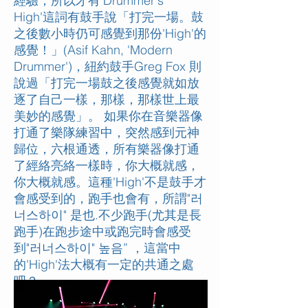
經驗，所以才有'Drummer's
High'這詞有鼓手說「打完一場。鼓
之後數小時仍可感覺到那份'High'的
感覺！」(Asif Kahn, 'Modern
Drummer')，紐約鼓手Greg Fox 則
說過「打完一場鼓之後感覺就如放
逐了自己一樣，那樣，那樣世上最
美妙的感覺」。 如果你在音樂器像
打通了樂隊練習中，突然感到元神
歸位，六根通透，所有樂器像打通
了經絡亮絡一樣時，你大概就感，
你大概就感。這種'High'不是鼓手才
會感受到的，跑手也會有，所謂"러
너스하이" 是也.不少跑手(尤其是長
跑手)在跑步途中或跑完時會感受
到"러너스하이" 높음” ，這當中
的'High'法大概有一定的共通之處
吧？