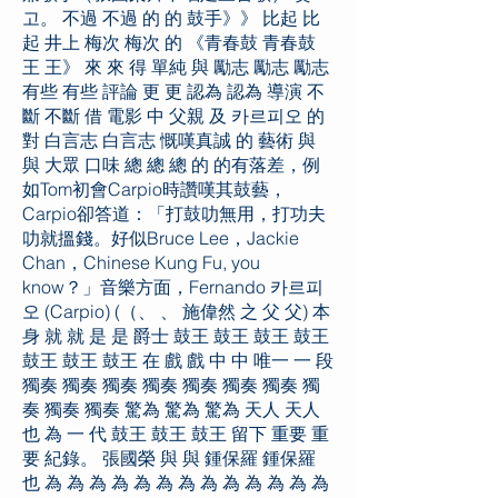
고。 不過 不過 的 的 鼓手》》 比起 比
起 井上 梅次 梅次 的 《青春鼓 青春鼓
王 王》 來 來 得 單純 與 勵志 勵志 勵志
有些 有些 評論 更 更 認為 認為 導演 不
斷 不斷 借 電影 中 父親 及 카르피오 的
對 白言志 白言志 慨嘆真誠 的 藝術 與
與 大眾 口味 總 總 總 的 的有落差，例
如Tom初會Carpio時讚嘆其鼓藝，
Carpio卻答道：「打鼓叻無用，打功夫
叻就搵錢。好似Bruce Lee，Jackie
Chan，Chinese Kung Fu, you
know？」音樂方面，Fernando 카르피
오 (Carpio) (（、 、 施偉然 之 父 父) 本
身 就 就 是 是 爵士 鼓王 鼓王 鼓王 鼓王
鼓王 鼓王 鼓王 在 戲 戲 中 中 唯一 一 段
獨奏 獨奏 獨奏 獨奏 獨奏 獨奏 獨奏 獨
奏 獨奏 獨奏 驚為 驚為 驚為 天人 天人
也 為 一 代 鼓王 鼓王 鼓王 留下 重要 重
要 紀錄。 張國榮 與 與 鍾保羅 鍾保羅
也 為 為 為 為 為 為 為 為 為 為 為 為 為