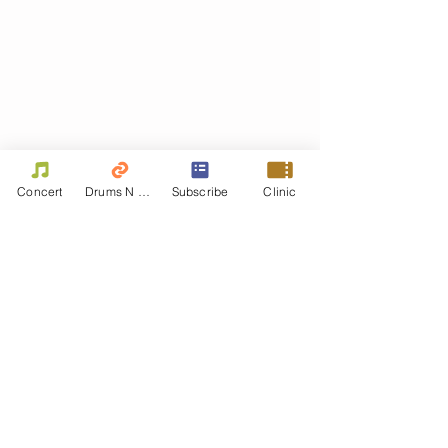
Concert
Drums N Move
Subscribe
Clinic