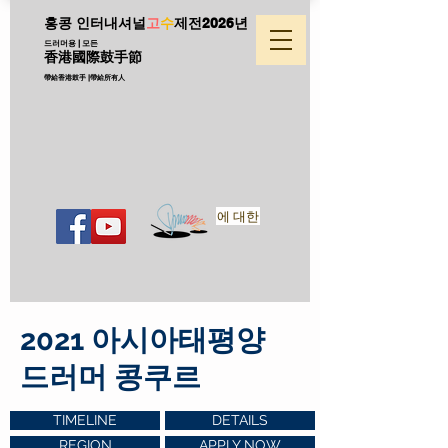
홍콩 인터내셔널
고
수
제전
2026년
드러머용 | 모든
香港國際鼓手節
帶給香港鼓手 |帶給所有人
에 대한
2021 아시아태평양
드러머 콩쿠르
TIMELINE
DETAILS
REGION
APPLY NOW