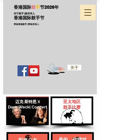
香港国际
鼓
手
节
2026年
对于鼓手 |致所有人
香港国际鼓手节
带给香港鼓手 |带给所有人
关于
亚太地区
迈克·斯特恩 X
Dave Weckl Concert
鼓手比赛
是的，你猜对