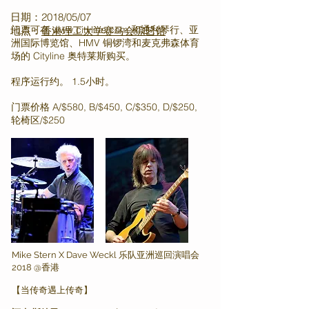
日期：2018/05/07
门票可在
www.cityline.com
和通利琴行、亚
地点：
香港理工大学赛马会综艺馆
洲国际博览馆、HMV 铜锣湾和麦克弗森体育
场的 Cityline 奥特莱斯购买。
程序运行约。 1.5小时。
门票价格 A/$580, B/$450, C/$350, D/$250,
轮椅区/$250
Mike Stern X Dave Weckl 乐队亚洲巡回演唱会
2018 @香港
【当传奇遇上传奇】