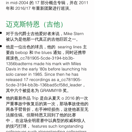
in mid-2004 的 17 部分概念专辑，并在 2011
年和 2016/17 年重新团聚进行巡演。
迈克斯特恩（吉他）
对于当代爵士吉他爱好者来说，Mike Stern
被认为是他那一代真正的吉他巨匠之一。
他是一位出色的球员，他的 searing lines 主
要由 bebop 和 the blues 通知，同时还携带
摇滚色_cc781905-5cde-3194-bb3b-
1356badterns made his mark with Miles
Davis in the early '80s before launching his
solo career in 1985. Since then he has
released 17 recordings as a_cc781905-
5cde-3194-bb3b-136bad5cf58d_leader，
其中六个被提名为 GRAMMY® 奖。
他的最新作品 Trip 是自从夏天 o 2016 的一次
严重事故中恢复后的第一次，那场事故使他的
两条手臂骨折，右手神经损伤，这使他甚至无
法握住镐。但斯特恩又回到了他的比赛
中， 在这场全明星赛中以典型的权威和惊人
的技巧打球， features such longstanding
colleagues such alongstanding colleasters