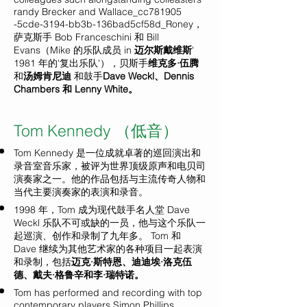
randy Brecker and Wallace_cc781905
-5cde-3194-bb3b-136bad5cf58d_Roney，
萨克斯手 Bob Franceschini 和 Bill
Evans（Mike 的乐队成员 in
迈尔斯戴维斯
'
1981 年的'复出乐队'），贝斯手
维克多·伍腾
和
汤姆肯尼迪
和鼓手
Dave Weckl、Dennis
Chambers 和 Lenny White。
Tom Kennedy （低音）
Tom Kennedy 是一位成就卓著的巡回演出和
录音室音乐家，被评为世界顶级原声和电贝司
演奏家之一。他的作品包括与主流传奇人物和
当代主要演奏家的表演和录音。
1998 年，Tom 成为现代鼓手名人堂 Dave
Weckl 乐队不可或缺的一员，他与这个乐队一
起巡演、创作和录制了九年多。 Tom 和
Dave 继续为其他艺术家的各种项目一起表演
和录制，包括
迈克·斯特恩、迪迪埃·洛克伍
德、戴夫·格鲁辛和李·瑞特诺。
Tom has performed and recording with top
contemporary players Simon Phillips
、