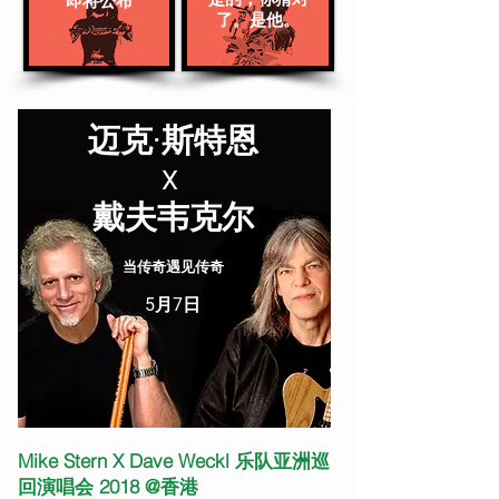
即将公布
了。是他。
迈克·斯特恩
X
戴夫韦克尔
当传奇遇见传奇
5月7日
Mike Stern X Dave Weckl 乐队亚洲巡
回演唱会 2018 @香港