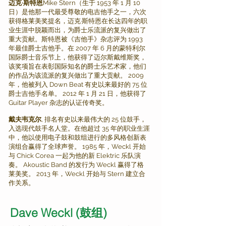
迈克·斯特恩
Mike Stern（生于 1953 年 1 月 10
日）是他那一代最受尊敬的电吉他手之一，六次
获得格莱美奖提名，迈克·斯特恩在长达四年的职
业生涯中脱颖而出，为爵士乐流派的复兴做出了
重大贡献。斯特恩被《吉他手》杂志评为 1993
年最佳爵士吉他手。在 2007 年 6 月的蒙特利尔
国际爵士音乐节上，他获得了迈尔斯戴维斯奖，
该奖项旨在表彰国际知名的爵士乐艺术家，他们
的作品为该流派的复兴做出了重大贡献。 2009
年，他被列入 Down Beat 有史以来最好的 75 位
爵士吉他手名单。 2012 年 1 月 21 日，他获得了
Guitar Player 杂志的认证传奇奖。
戴夫韦克尔
, 排名有史以来最伟大的 25 位鼓手，
入选现代鼓手名人堂。在他超过 35 年的职业生涯
中，他以使用电子鼓和鼓组进行的多风格创新表
演组合赢得了全球声誉。 1985 年，Weckl 开始
与 Chick Corea 一起为他的新 Elektric 乐队演
奏。 Akoustic Band 的发行为 Weckl 赢得了格
莱美奖。 2013 年，Weckl 开始与 Stern 建立合
作关系。
Dave Weckl (鼓组)