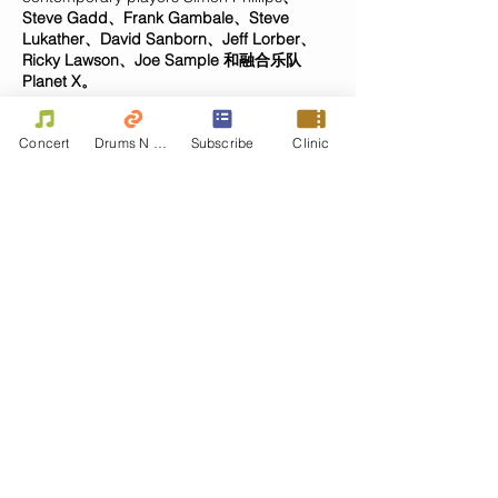
Steve Gadd、Frank Gambale、Steve
Lukather、David Sanborn、Jeff Lorber、
Ricky Lawson、Joe Sample 和融合乐队
Planet X。
Tom has released five solo CDs: Basses
Loaded in 1996, Bassics_cc781905-5cde-
Concert
Drums N Move
Subscribe
Clinic
3194-bb3b- 136bad5cf58d_in
2004
Mundell Lowe 和 Joe LaBarbera
, Just
for the Record in 2011, featuring Dave
Weckl and Mike Stern, and Just Play! in
2013年精选
Lee Ritenour、Renee Rosnes 和
George Garzone
. 他最近的个人项
目， Points of View，于 2017 年发布。
《洛杉矶周刊》写道，汤姆的演奏“简直就是
鼓舞人心”。他作为技艺大师的声誉在全世界
的粉丝中是显而易见的。
黄烨 (萨克斯)
叶在很小的时候就开始了他的音乐家生涯。
2012年7月，在深圳保利剧院与澳大利亚和香
港专业音乐家进行首次演出。成功演出“深港