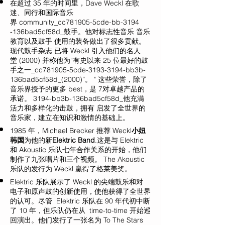
在超过 35 年的时间里，Dave Weckl 在歌
迷、同行和国际音乐
界 community_cc781905-5cde-bb-3194
-136bad5cf58d_鼓手。他对标志性音乐 音乐
教育以及鼓手 使用的装备做出了很多贡献。
现代鼓手杂志 已将 Weckl 引入他们的名人
堂 (2000) 并称他为“有史以来 25 位最好的鼓
手之一_cc781905-5cde-3193-3194-bb3b-
136bad5cf58d_(2000)”。 " 这些荣誉，除了
音乐界授予的更多 best，是 7对卓越产品的
承诺。 3194-bb3b-136bad5cf58d_他充满
活力和多样化的击鼓，拥有 启发了全世界的
音乐家，建立在知识和激情的基础上。
1985 年，Michael Brecker 推荐 Weckl
小妞
韩国
为他的新
Elektric Band
.这是与 Elektric
和 Akoustic 乐队七年合作关系的开始，他们
制作了九张唱片和三个视频。 The Akoustic
乐队的发行为 Weckl 赢得了格莱美奖。
Elektric 乐队展示了 Weckl 的尖端鼓乐和对
电子和原声鼓的创新使用，使他获得了全世界
的认可。尽管 Elektric 乐队在 90 年代初中断
了 10 年，但乐队仍在从 time-to-time 开始巡
回演出。他们发行了一张名为 To The Stars