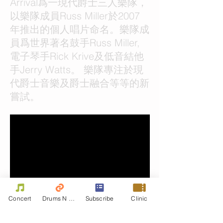
Arrival爲一現代爵士三人樂隊，
以樂隊成員Russ Miller於2007
年推出的個人唱片命名。樂隊成
員爲世界著名鼓手Russ Miller,
電子琴手Rick Krive及低音結他
手Jerry Watts。 樂隊專注於現
代爵士音樂及爵士融合等等的新
嘗試。
Concert
Drums N Move
Subscribe
Clinic