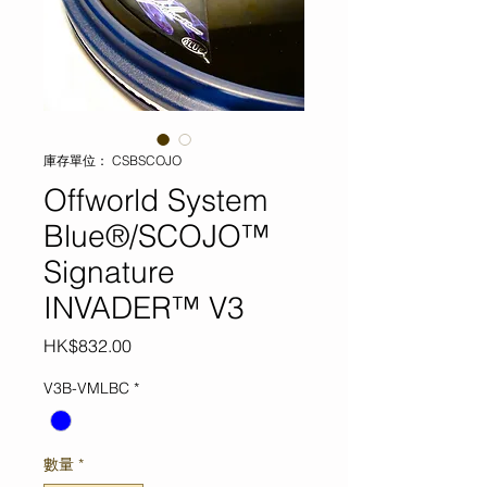
庫存單位： CSBSCOJO
Offworld System
Blue®/SCOJO™
Signature
INVADER™ V3
價
HK$832.00
格
V3B-VMLBC
*
數量
*