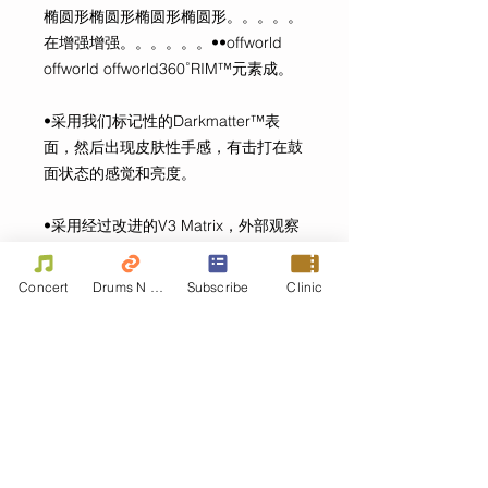
椭圆形椭圆形椭圆形椭圆形。。。。。
在增强增强。。。。。。••offworld
offworld offworld360˚RIM™元素成。
•采用我们标记性的Darkmatter™表
面，然后出现皮肤性手感，有击打在鼓
面状态的感觉和亮度。
•采用经过改进的V3 Matrix，外部观察
采用时尚的银色“赛车条纹”和独特的形
状徽章。
Concert
Drums N Move
Subscribe
Clinic
•防滑胶丁橡胶底座。
产品信息
由知名鼓手Scott Johnson设计蓝色
别注版
鼓面12点位置设置有椤圆形碳纤维