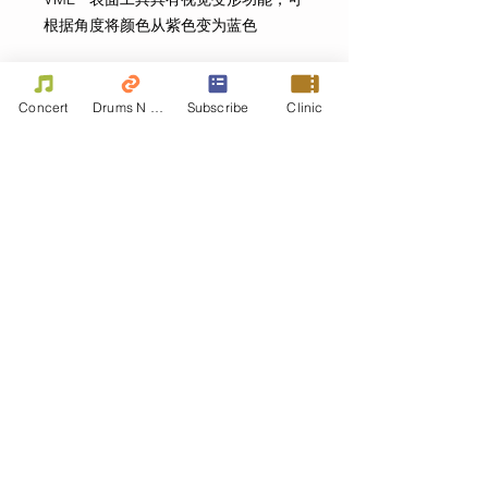
根据角度将颜色从紫色变为蓝色
DARKMATTER™防滑可打底座
Concert
Drums N Move
Subscribe
Clinic
产品信息
蓝色变色VML™层压面
创新 DARKMATTER™防滑鼓面
Offworld专利360˚ RIM™鼓边
可双面使用
Contact Us
13.5"直线
First name
Last name
Email