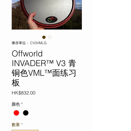
庫存單位： CV3VMLG
Offworld
INVADER™ V3 青
铜色VML™面练习
板
價
HK$832.00
格
颜色
*
數量
*