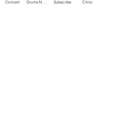
产品信息
Concert
Drums N Move
Subscribe
Clinic
青铜色VML™层压面
创新 DARKMATTER™防滑鼓面
Offworld专利360˚ RIM™鼓边
可双面使用
Contact Us
13.5"直线
First name
Last name
Email
Write a message
Phone