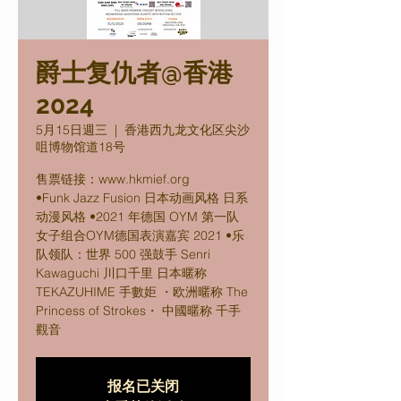
爵士复仇者@香港
2024
5月15日週三
  |  
香港西九龙文化区尖沙
咀博物馆道18号
售票链接：www.hkmief.org
•Funk Jazz Fusion 日本动画风格 日系
动漫风格 •2021 年德国 OYM 第一队
女子组合OYM德国表演嘉宾 2021 •乐
队领队：世界 500 强鼓手 Senri
Kawaguchi 川口千里 日本暱称
TEKAZUHIME 手數姖 ・欧洲暱称 The
Princess of Strokes・ 中國暱称 千手
觀音
报名已关闭